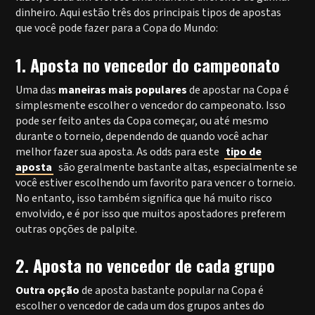
dinheiro. Aqui estão três dos principais tipos de apostas
que você pode fazer para a Copa do Mundo:
1. Aposta no vencedor do campeonato
Uma das
maneiras mais populares
de apostar na Copa é
simplesmente escolher o vencedor do campeonato. Isso
pode ser feito antes da Copa começar, ou até mesmo
durante o torneio, dependendo de quando você achar
melhor fazer sua aposta. As odds para este
tipo de
aposta
são geralmente bastante altas, especialmente se
você estiver escolhendo um favorito para vencer o torneio.
No entanto, isso também significa que há muito risco
envolvido, e é por isso que muitos apostadores preferem
outras opções de palpite.
2. Aposta no vencedor de cada grupo
Outra opção
de aposta bastante popular na Copa é
escolher o vencedor de cada um dos grupos antes do