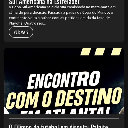
Sul-Americana na Estrelabet
A Copa Sul-Americana reinicia sua caminhada no mata-mata em
clima de pura decisão. Passada a pausa da Copa do Mundo, o
continente volta a pulsar com as partidas de ida da fase de
Playoffs. Quatro rep...
VER MAIS
O Olimpo do futebol em disputa: Palpite