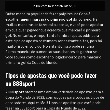
Jogue com Responsabilidade, 18+
Outra maneira popular de fazer palpites na Copa é
escolher
quem marcará o primeiro gol
do torneio. Há
muitas maneiras de fazer esta aposta, e você pode apostar
em qualquer jogador que acredite que marcará o primeiro
gol. No entanto, é importante lembrar que as odds para
este tipo de aposta costumam ser bastante altas, pois há
muito risco envolvido. No entanto, isso pode ser uma
ótima maneira de aumentar suas chances de ganhar se
você souber como escolher o jogador certo para marcar o
primeiro gol da Copa do Mundo.
Tipos de apostas que você pode fazer
na 888sport
A
888sport
oferece uma ampla variedade de apostas para a
Copa do Mundo de 2022, com opções para todos os tipos de
apostadores. Aqui estão 3 tipos de apostas que você pode
fazer na 888sport para a Copa do Mundo de 2022: