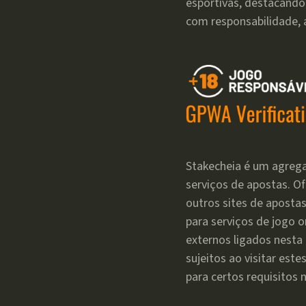
esportivas, destacando
com responsabilidade,
Stakecheia é um agrega
serviços de apostas. O
outros sites de aposta
para serviços de jogo 
externos ligados nesta
sujeitos ao visitar est
para certos requisitos 