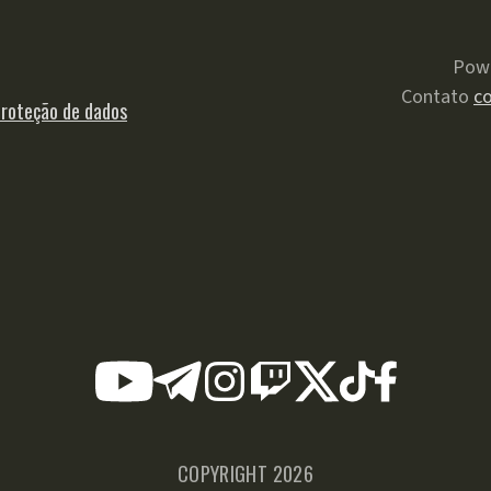
Pow
Contato
c
 proteção de dados
COPYRIGHT 2026