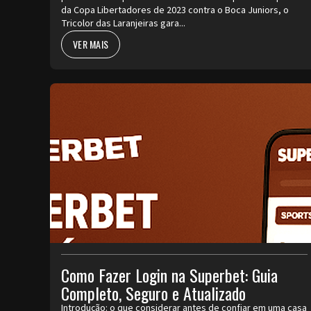
da Copa Libertadores de 2023 contra o Boca Juniors, o
Tricolor das Laranjeiras gara...
VER MAIS
Como Fazer Login na Superbet: Guia
Completo, Seguro e Atualizado
Introdução: o que considerar antes de confiar em uma casa