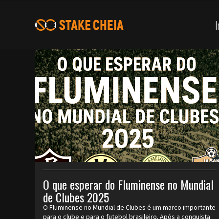
I
O que esperar do Fluminense no Mundial
de Clubes 2025
O Fluminense no Mundial de Clubes é um marco importante
para o clube e para o futebol brasileiro. Após a conquista