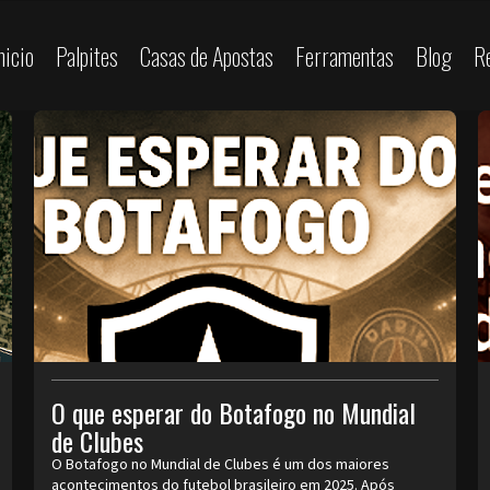
nicio
Palpites
Casas de Apostas
Ferramentas
Blog
R
O que esperar do Botafogo no Mundial
de Clubes
O Botafogo no Mundial de Clubes é um dos maiores
acontecimentos do futebol brasileiro em 2025. Após