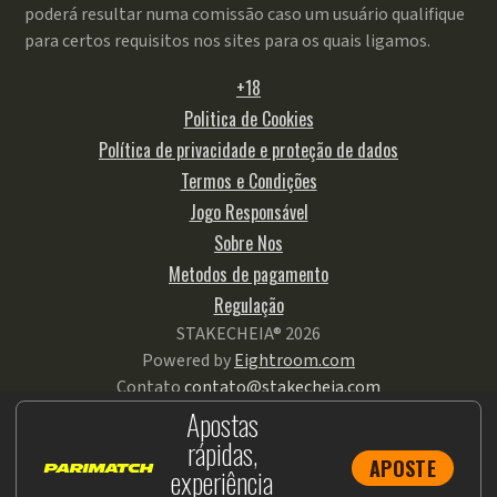
poderá resultar numa comissão caso um usuário qualifique
para certos requisitos nos sites para os quais ligamos.
+18
Politica de Cookies
Política de privacidade e proteção de dados
Termos e Condições
Jogo Responsável
Sobre Nos
Metodos de pagamento
Regulação
STAKECHEIA® 2026
Powered by
Eightroom.com
Contato
contato@stakecheia.com
Apostas
rápidas,
APOSTE
experiência
COPYRIGHT 2026