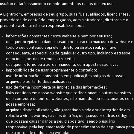
usuário estará assumindo completamente os riscos de seu uso.
A Eightroom, empresas de seu grupo, suas filiais, afiliados, licenciantes,
provedores de conteúdo, empregados, administradores, diretores e o
presente website não se responsabilizam por:
informações constantes neste website e nem por seu uso;
qualquer prejuízo ou dano causado pelo uso (ou mau uso) do website e
todo o seu conteúdo seja ele indireto ou direto, real, punitivo,
consequente, especial, ou de qualquer outro tipo, incluindo estresse
emocional, perda de renda ou receita;
qualquer retorno ou a perda financeira, com aposta esportiva;
impossibilidade de usar propriamente o conteúdo;
uso de informações constantes em publicações antigas de nossos
arquivos e portanto desatualizadas;
uso de forma incompleta ou imprecisa das informações;
links contidos em nosso website que redirecionam a outros websites
ou o conteúdo de outros websites, não mantidos ou relacionados com
nossa empresa;
arquivos disponibilizados, não garantindo ainda a sua integridade em
relação a vírus, worms, cavalos de tróia, ou quaisquer outros códigos
que possam causar danos a seu dispositivo, sendo o usuário
responsável pela implementação de procedimentos de segurança para
que a perda de dados seja evitada;