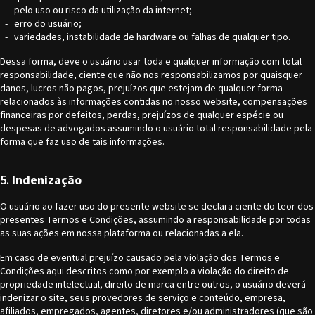
pelo uso ou risco da utilização da internet;
erro do usuário;
variedades, instabilidade de hardware ou falhas de qualquer tipo.
Dessa forma, deve o usuário usar toda e qualquer informação com total
responsabilidade, ciente que não nos responsabilizamos por quaisquer
danos, lucros não pagos, prejuízos que estejam de qualquer forma
relacionados às informações contidas no nosso website, compensações
financeiras por defeitos, perdas, prejuízos de qualquer espécie ou
despesas de advogados assumindo o usuário total responsabilidade pela
forma que faz uso de tais informações.
5.
Indenização
O usuário ao fazer uso do presente website se declara ciente do teor dos
presentes Termos e Condições, assumindo a responsabilidade por todas
as suas ações em nossa plataforma ou relacionadas a ela.
Em caso de eventual prejuízo causado pela violação dos Termos e
Condições aqui descritos como por exemplo a violação do direito de
propriedade intelectual, direito de marca entre outros, o usuário deverá
indenizar o site, seus provedores de serviço e conteúdo, empresa,
afiliados, empregados, agentes, diretores e/ou administradores (que são