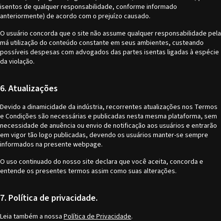
isentos de qualquer responsabilidade, conforme informado
anteriormente) de acordo com o prejuízo causado.
O usuário concorda que o site não assume qualquer responsabilidade pela
má utilização do conteúdo constante em seus ambientes, custeando
possíveis despesas com advogados das partes isentas ligadas à espécie
da violação.
6. Atualizações
Devido a dinamicidade da indústria, recorrentes atualizações nos Termos
e Condições são necessárias e publicadas nesta mesma plataforma, sem
necessidade de anuência ou envio de notificação aos usuários e entrarão
em vigor tão logo publicadas, devendo os usuários manter-se sempre
informados na presente webpage.
O uso continuado do nosso site declara que você aceita, concorda e
entende os presentes termos assim como suas alterações.
7. Política de privacidade.
Leia também a nossa
Política de Privacidade
.