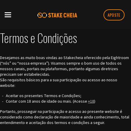
APOSTE
Termos e Condições
Desejamos as muito boas vindas ao Stakecheia oferecido pela Eightroom
(“nós” ou “nossa empresa”). Visamos sempre o bom uso de todos os
nossos canais, portais ou plataformas, portanto algumas diretrizes
precisam ser estabelecidas.
São requisitos básicos para a sua participação ou acesso ao nosso
website:
Aceitar os presentes Termos e Condições;
Contar com 18 anos de idade ou mais. (Acesse
+18
)
Portanto, prosseguir na participação e acesso ao presente website é
considerado como declaração de maioridade e ainda conhecimento, total
entendimento e aceitação dos termos e condições a seguir.