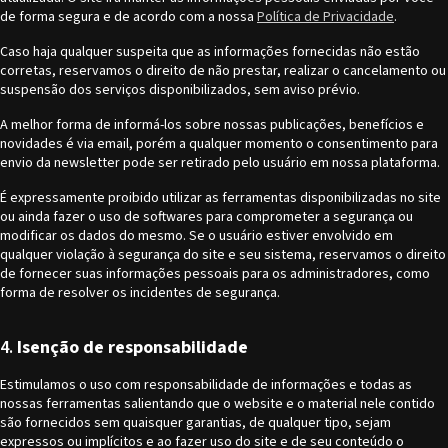
de forma segura e de acordo com a nossa
Política de Privacidade
.
Caso haja qualquer suspeita que as informações fornecidas não estão
corretas, reservamos o direito de não prestar, realizar o cancelamento ou
suspensão dos serviços disponibilizados, sem aviso prévio.
A melhor forma de informá-los sobre nossas publicações, benefícios e
novidades é via email, porém a qualquer momento o consentimento para
envio da newsletter pode ser retirado pelo usuário em nossa plataforma.
É expressamente proibido utilizar as ferramentas disponibilizadas no site
ou ainda fazer o uso de softwares para comprometer a segurança ou
modificar os dados do mesmo. Se o usuário estiver envolvido em
qualquer violação à segurança do site e seu sistema, reservamos o direito
de fornecer suas informações pessoais para os administradores, como
forma de resolver os incidentes de segurança.
4.
Isenção de responsabilidade
Estimulamos o uso com responsabilidade de informações e todas as
nossas ferramentas salientando que o website e o material nele contido
são fornecidos sem quaisquer garantias, de qualquer tipo, sejam
expressos ou implícitos e ao fazer uso do site e de seu conteúdo o