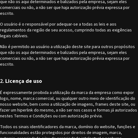
que não os aqui determinados e balizados pela empresa, sejam eles
comerciais ou não, a não ser que haja autorização prévia expressa por
escrito.
O usuário é o responsável por adequar-se a todas as leis e aos
regulamentos da região de seu acesso, cumprindo todas as exigências
legais cabíveis.
Não é permitido ao usuário a utilização deste site para outros propósitos
que não os aqui determinados e balizados pela empresa, sejam eles
comerciais ou não, a não ser que haja autorização prévia expressa por
escrito.
2.
Licença de uso
É expressamente proibida a utilização da marca da empresa como expor
logo, nome, marca comercial, ou qualquer outro meio de identificação do
nosso website, bem como a utilização de imagens, frames deste site, ou
fazer um hiperlink do mesmo, a não ser nos casos e formas já autorizados
nestes Termos e Condições ou com autorização prévia.
Todos os sinais identificadores da marca, domínio do website, funções e
funcionalidades estão protegidos por direitos de imagem, marca,