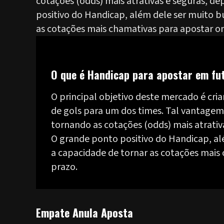
cotações (odds) mais atrativas e seguras, d
positivo do Handicap, além dele ser muito b
as cotações mais chamativas para apostar o
O que é Handicap para apostar em fu
O principal objetivo deste mercado é c
de gols para um dos times. Tal vantagem 
tornando as cotações (odds) mais atrativ
O grande ponto positivo do Handicap, al
a capacidade de tornar as cotações mais
prazo.
Empate Anula Aposta