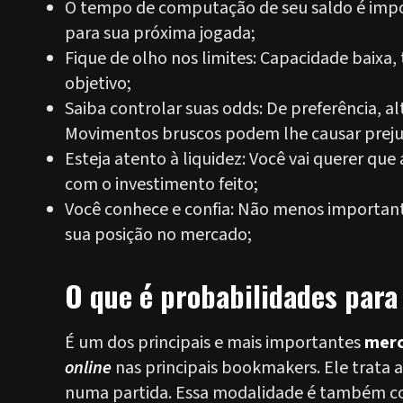
O tempo de computação de seu saldo é impo
para sua próxima jogada;
Fique de olho nos limites: Capacidade baixa
objetivo;
Saiba controlar suas odds: De preferência, al
Movimentos bruscos podem lhe causar preju
Esteja atento à liquidez: Você vai querer qu
com o investimento feito;
Você conhece e confia: Não menos importante,
sua posição no mercado;
O que é probabilidades para
É um dos principais e mais importantes
merc
online
nas principais bookmakers. Ele trata 
numa partida. Essa modalidade é também co