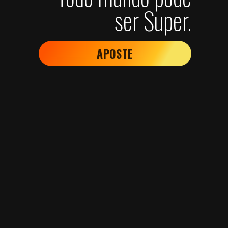
ser Super.
APOSTE