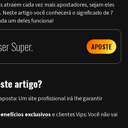
as atraem cada vez mais apostadores, sejam eles
. Neste artigo você conhecerá o significado de 7
da um deles funciona!
er Super.
APOSTE
ste artigo?
posta: Um site profissional irá lhe garantir
enefícios exclusivos
e clientes Vips: Você não vai