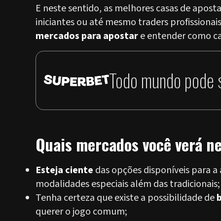
E neste sentido, as melhores casas de apost
iniciantes ou até mesmo traders profissionais
mercados para apostar
e entender como ca
Todo mundo pode s
Quais mercados você verá ne
Esteja ciente
das opções disponíveis para a a
modalidades especiais além das tradicionais;
Tenha certeza que existe a possibilidade de
b
querer o jogo comum;