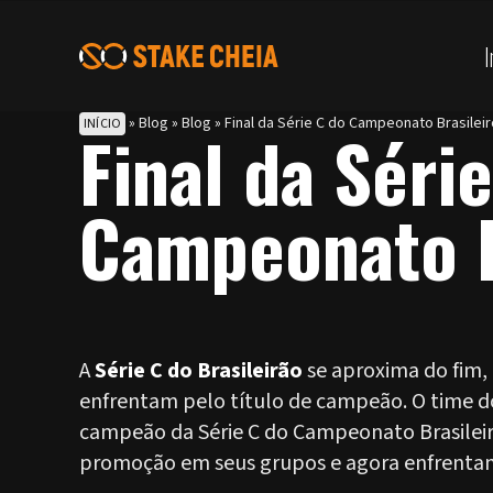
I
»
Blog
»
Blog
»
Final da Série C do Campeonato Brasilei
INÍCIO
Final da Séri
Campeonato B
A
Série C do Brasileirão
se aproxima do fim, 
enfrentam pelo título de campeão. O time do
campeão da Série C do Campeonato Brasileir
promoção em seus grupos e agora enfrentam-