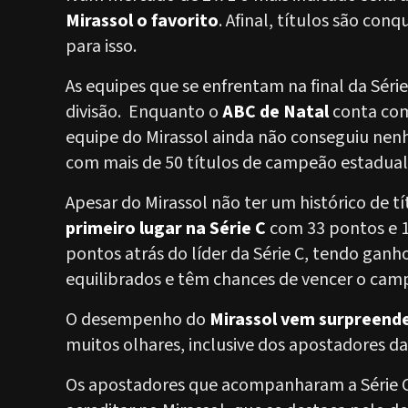
Mirassol o favorito
. Afinal, títulos são co
para isso.
As equipes que se enfrentam na final da Série
divisão. Enquanto o
ABC de Natal
conta com
equipe do Mirassol ainda não conseguiu nenh
com mais de 50 títulos de campeão estadual
Apesar do Mirassol não ter um histórico de tí
primeiro lugar na Série C
com 33 pontos e 10
pontos atrás do líder da Série C, tendo ganh
equilibrados e têm chances de vencer o cam
O desempenho do
Mirassol vem surpreend
muitos olhares, inclusive dos apostadores da 
Os apostadores que acompanharam a Série C