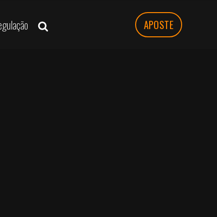
egulação
APOSTE
MENU DE NAVEGAÇAO
Mirassol x ABC de Natal quem levará a
melhor na final da Série C do Brasileirão?
A Parimatch é o melhor lugar para
apostar na final da série C do Brasileirão?