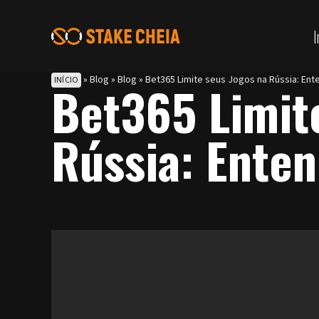
I
»
Blog
»
Blog
»
Bet365 Limite seus Jogos na Rússia: Ent
INÍCIO
Bet365 Limit
Rússia: Enten