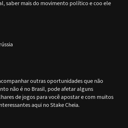
al, saber mais do movimento político e coo ele
rússia
e acompanhar outras oportunidades que não
to não é no Brasil, pode afetar alguns
hares de jogos para você apostar e com muitos
nteressantes aqui no Stake Cheia.