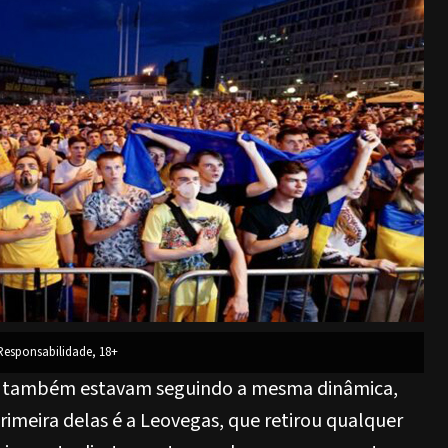
esponsabilidade, 18+
es também estavam seguindo a mesma dinâmica,
imeira delas é a Leovegas, que retirou qualquer