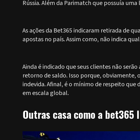
Rússia. Além da Parimatch que possuía uma l
As ações da Bet365 indicaram retirada de qu
apostas no país. Assim como, não indica qua
Ainda é indicado que seus clientes não serão
retorno de saldo. Isso porque, obviamente, o
indevida. Afinal, é o mínimo de respeito que 
em escala global.
Outras casa como a bet365 l