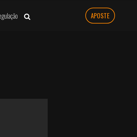
egulação
APOSTE
MENU DE NAVEGAÇAO
Outras casa como a bet365 limita aposta
na rússia
Auxílio para a Ucrânia