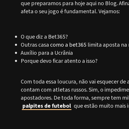
que preparamos para hoje aqui no Blog. Afin
afeta o seu jogo é fundamental. Vejamos:
O que diz a Bet365?
Outras casa
como a bet365
limita aposta na 
Auxílio para a Ucrânia
Porque devo ficar atento a isso?
Com toda essa loucura, não vai esquecer d
contam com atletas russos. Sim, o impedimen
apostadores. De toda forma, sempre tem mil
palpites de futebol
que estão muito mais i