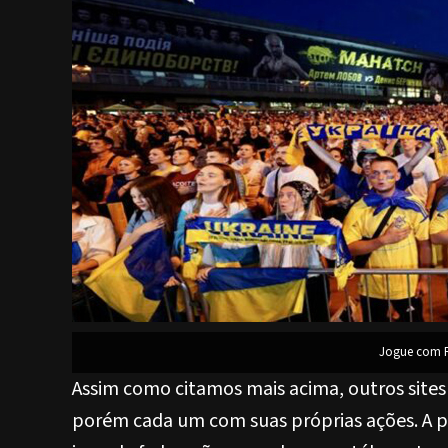
Jogue com R
Assim como citamos mais acima, outros sit
porém cada um com suas próprias ações. A pr