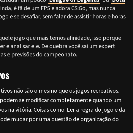
e estudar um pouco
League of Legends
ou
Dota
ainda, é fã de um FPS e adora CS:Go, mas nunca
go e se desafiar, sem falar de assistir horas e horas
uele jogo que mais temos afinidade, isso porque
er e analisar ele. De quebra você sai um expert
cas e previsões do campeonato.
vos
ivos não são o mesmo que os jogos recreativos.
gias podem se modificar completamente quando um
os na vitória. Coisas como: Ler a regra do jogo e da
 pode mudar por uma questão de organização do