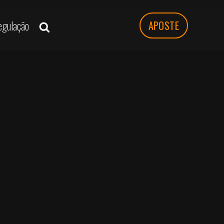
egulação
APOSTE
MENU DE NAVEGAÇAO
O jogo
Analisar e-Sports competitivos
Treine analisar e-Sports!
Todos têm medo do Meta
Estatísticas e Tips
Ver más