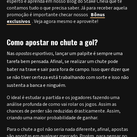
esperto e aprenda em nosso Blog do Stake Cheia que te
contamos tudo o que precisa saber. Já para receber aquela
promoção é importante checar nossos
Bônus
exclusivos
. Veja agora mesmo e aproveite!
Como apostar no chute a gol?
Nas
apostas esportivas
, lançar um
palpite
é sempre uma
tarefa bem pensada. Afinal, se realizar um chute pode
bater na trave e sair para fora de campo. Isso quer dizer que
se não tiver certeza está trabalhando com sorte e isso não
sustenta a banca e ninguém.
O ideal é estudar a partida e os jogadores fazendo uma
análise profunda de como vai rolar os jogos. Assim as
chances de perder são reduzidas drasticamente. Assim,
criando uma maior probabilidade de ganhar.
Para o chute a gol não seria nada diferente, afinal, apostas
são apostas em qualquer mercado. Porém, para pensar no