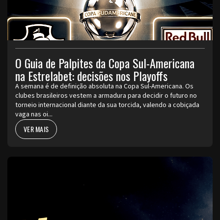
O Guia de Palpites da Copa Sul-Americana
na Estrelabet: decisões nos Playoffs
A semana é de definição absoluta na Copa Sul-Americana. Os
clubes brasileiros vestem a armadura para decidir o futuro no
torneio internacional diante da sua torcida, valendo a cobiçada
vaga nas oi...
VER MAIS