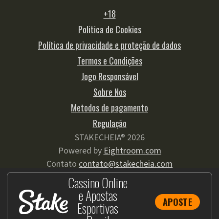
+18
Politica de Cookies
Política de privacidade e proteção de dados
Termos e Condições
Jogo Responsável
Sobre Nos
Metodos de pagamento
Regulação
STAKECHEIA® 2026
Powered by
Eightroom.com
Contato
contato@stakecheia.com
Cassino Online
e Apostas
APOSTE
Esportivas
COPYRIGHT 2026