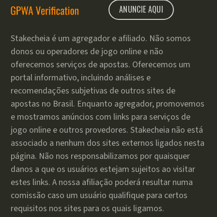
ANUNCIE AQUI
Stakecheia é um agregador e afiliado. Não somos
donos ou operadores de jogo online e não
oferecemos serviços de apostas. Oferecemos um
portal informativo, incluindo análises e
recomendações subjetivas de outros sites de
apostas no Brasil. Enquanto agregador, promovemos
e mostramos anúncios com links para serviços de
jogo online e outros provedores. Stakecheia não está
associado a nenhum dos sites externos ligados nesta
página. Não nos responsabilizamos por quaisquer
danos a que os usuários estejam sujeitos ao visitar
estes links. A nossa afiliação poderá resultar numa
comissão caso um usuário qualifique para certos
requisitos nos sites para os quais ligamos.