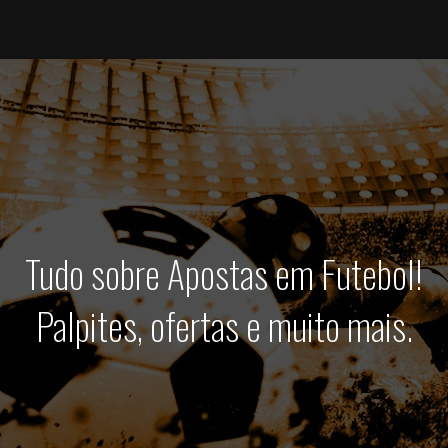
Tudo sobre Apostas em Futebol!
Palpites, ofertas e muito mais.