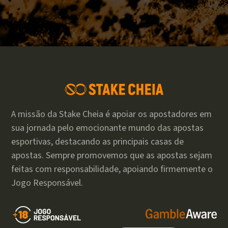
A missão da Stake Cheia é apoiar os apostadores em
sua jornada pelo emocionante mundo das apostas
esportivas, destacando as principais casas de
apostas. Sempre promovemos que as apostas sejam
feitas com responsabilidade, apoiando firmemente o
Jogo Responsável.