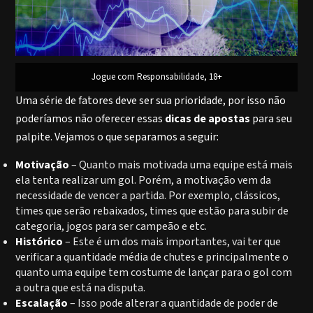
Jogue com Responsabilidade, 18+
Uma série de fatores deve ser sua prioridade, por isso não
poderíamos não oferecer essas
dicas de apostas
para seu
palpite. Vejamos o que separamos a seguir:
Motivação
– Quanto mais motivada uma equipe está mais
ela tenta realizar um gol. Porém, a motivação vem da
necessidade de vencer a partida. Por exemplo, clássicos,
times que serão rebaixados, times que estão para subir de
categoria, jogos para ser campeão e etc.
Histórico
– Este é um dos mais importantes, vai ter que
verificar a quantidade média de chutes e principalmente o
quanto uma equipe tem costume de lançar para o gol com
a outra que está na disputa.
Escalação
– Isso pode alterar a quantidade de poder de