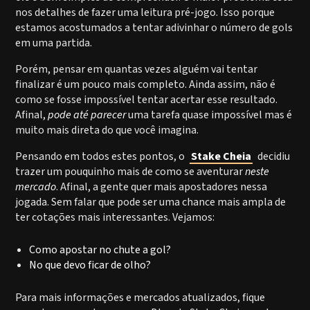
nos detalhes de fazer uma leitura pré-jogo. Isso porque
estamos acostumados a tentar adivinhar o número de gols
em uma partida.
Porém, pensar em quantas vezes alguém vai tentar
finalizar é um pouco mais completo. Ainda assim, não é
como se fosse impossível tentar acertar esse resultado.
Afinal,
pode até parecer
uma tarefa quase impossível mas é
muito mais direta do que você imagina.
Pensando em todos estes pontos, o
Stake Cheia
decidiu
trazer um pouquinho mais de como se aventurar
neste
mercado
. Afinal, a gente quer mais apostadores nessa
jogada. Sem falar que pode ser uma chance mais ampla de
ter cotações mais interessantes. Vejamos:
Como apostar no chute a gol?
No que devo ficar de olho?
Para mais informações e mercados atualizados, fique