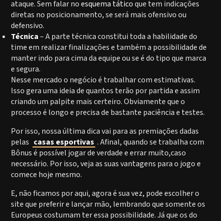
ataque. Sem falar no
esquema tático
que tem indicações
diretas no posicionamento, se será mais ofensivo ou
defensivo.
Técnica
– A parte técnica constitui toda a habilidade do
time em realizar finalizações e também a possibilidade de
manter indo para cima da equipe ou se é do tipo que marca
e segura.
Nesse mercado o negócio é trabalhar com estimativas.
Isso gera uma ideia de quantos terão por partida e assim
criando um palpite mais certeiro. Obviamente que o
processo é longo e precisa de bastante paciência e testes.
Por isso, nossa última dica vai para as premiações dadas
pelas
casas esportivas
. Afinal, quando se trabalha com
Bônus é possível jogar de verdade e errar muito,caso
necessário. Por isso, veja as suas vantagens para o jogo e
comece hoje mesmo.
E, não ficamos por aqui, agora é sua vez, pode escolher o
site que preferir e lançar mão, lembrando que somente os
Europeus costumam ter essa possibilidade. Já que os do