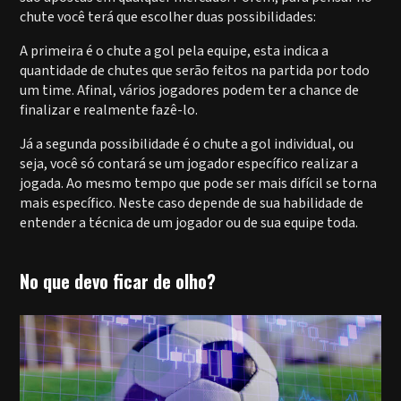
chute você terá que escolher duas possibilidades:
A primeira é o chute a gol pela equipe, esta indica a
quantidade de chutes que serão feitos na partida por todo
um time. Afinal, vários jogadores podem ter a chance de
finalizar e realmente fazê-lo.
Já a segunda possibilidade é o chute a gol individual, ou
seja, você só contará se um jogador específico realizar a
jogada. Ao mesmo tempo que pode ser mais difícil se torna
mais específico. Neste caso depende de sua habilidade de
entender a técnica de um jogador ou de sua equipe toda.
No que devo ficar de olho?