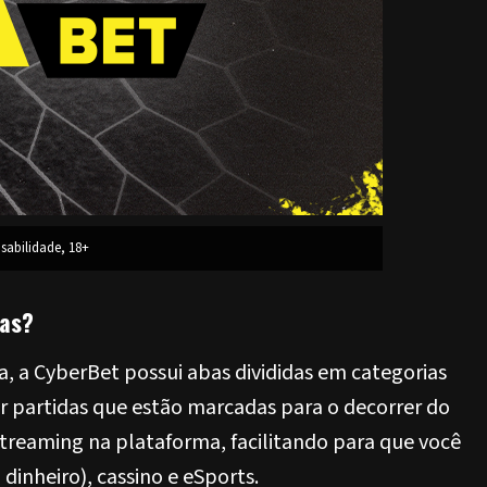
abilidade, 18+
tas?
a, a CyberBet possui abas divididas em categorias
ar partidas que estão marcadas para o decorrer do
 streaming na plataforma, facilitando para que você
inheiro), cassino e eSports.