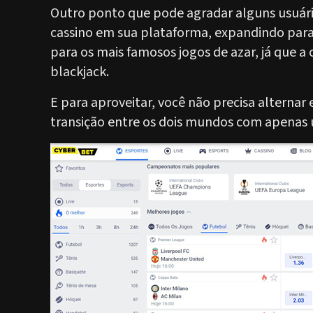
Outro ponto que pode agradar alguns usuári
cassino em sua plataforma, expandindo para
para os mais famosos jogos de azar, já que a 
blackjack.
E para aproveitar, você não precisa alternar 
transição entre os dois mundos com apenas 