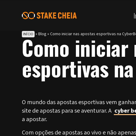
I
»
Blog
»
Como iniciar nas apostas esportivas na CyberB
INÍCIO
Como iniciar 
esportivas n
O mundo das apostas esportivas vem ganha
site de apostas para se aventurar. A
cyber b
a apostar.
Com opções de apostas ao vivo e não apenas