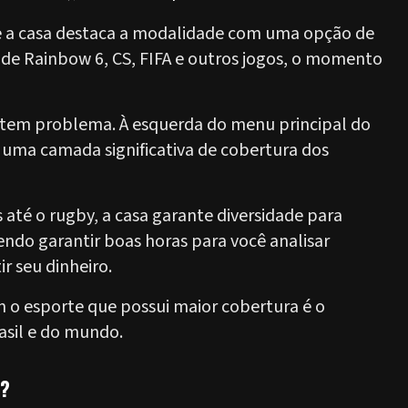
que a casa destaca a modalidade com uma opção de
 de Rainbow 6, CS, FIFA e outros jogos, o momento
o tem problema. À esquerda do menu principal do
a uma camada significativa de cobertura dos
até o rugby, a casa garante diversidade para
do garantir boas horas para você analisar
ir seu dinheiro.
m o esporte que possui maior cobertura é o
asil e do mundo.
t?