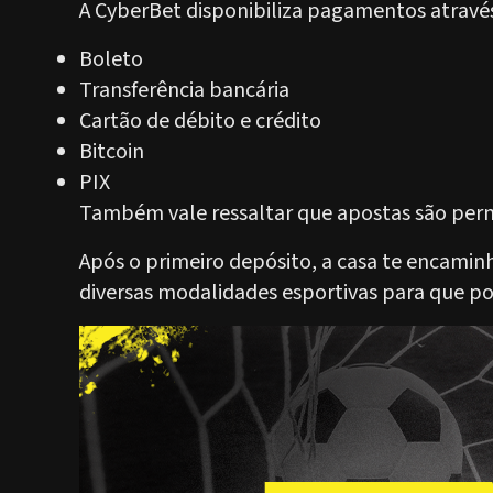
A CyberBet disponibiliza pagamentos através
Boleto
Transferência bancária
Cartão de débito e crédito
Bitcoin
PIX
Também vale ressaltar que apostas são perm
Após o primeiro depósito, a casa te encamin
diversas modalidades esportivas para que pos