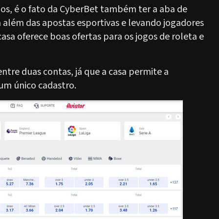
os, é o fato da CyberBet também ter a aba de
 além das apostas esportivas e levando jogadores
casa oferece boas ofertas para os jogos de roleta e
entre duas contas, já que a casa permite a
um único cadastro.