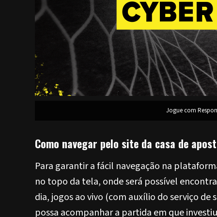
Jogue com Respons
Como navegar pelo site da casa de apos
Para garantir a fácil navegação na plataform
no topo da tela, onde será possível encontr
dia, jogos ao vivo (com auxílio do serviço de
possa acompanhar a partida em que investiu d