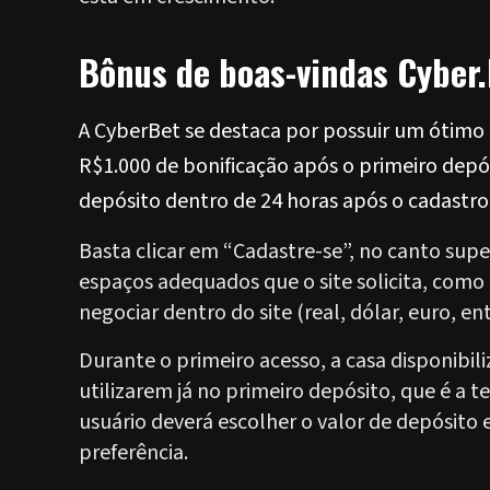
Bônus de boas-vindas Cyber.
A CyberBet se destaca por possuir um ótimo
R$1.000 de bonificação após o primeiro depó
depósito dentro de 24 horas após o cadastro
Basta clicar em “Cadastre-se”, no canto supe
espaços adequados que o site solicita, como
negociar dentro do site (real, dólar, euro, en
Durante o primeiro acesso, a casa disponibi
utilizarem já no primeiro depósito, que é a 
usuário deverá escolher o valor de depósi
preferência.