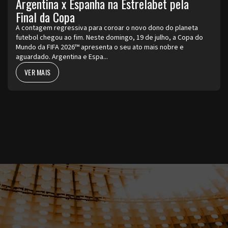
Argentina x Espanha na Estrelabet pela
Final da Copa
A contagem regressiva para coroar o novo dono do planeta
futebol chegou ao fim. Neste domingo, 19 de julho, a Copa do
Mundo da FIFA 2026™ apresenta o seu ato mais nobre e
aguardado. Argentina e Espa...
VER MAIS