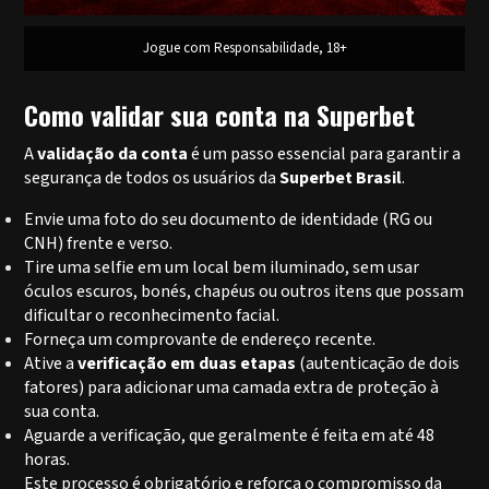
Jogue com Responsabilidade, 18+
Como validar sua conta na Superbet
A
validação da conta
é um passo essencial para garantir a
segurança de todos os usuários da
Superbet Brasil
.
Envie uma foto do seu documento de identidade (RG ou
CNH) frente e verso.
Tire uma selfie em um local bem iluminado, sem usar
óculos escuros, bonés, chapéus ou outros itens que possam
dificultar o reconhecimento facial.
Forneça um comprovante de endereço recente.
Ative a
verificação em duas etapas
(autenticação de dois
fatores) para adicionar uma camada extra de proteção à
sua conta.
Aguarde a verificação, que geralmente é feita em até 48
horas.
Este processo é obrigatório e reforça o compromisso da