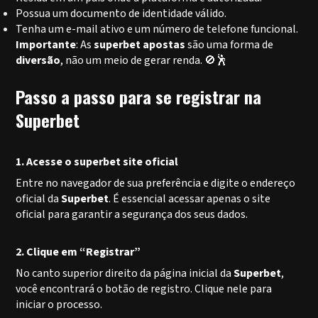
Possua um documento de identidade válido.
Tenha um e-mail ativo e um número de telefone funcional.
Importante
: As
superbet apostas
são uma forma de
diversão
, não um meio de gerar renda. 🚫🕺
Passo a passo para se registrar na
Superbet
1. Acesse o superbet site oficial
Entre no navegador de sua preferência e digite o endereço
oficial da
Superbet
. É essencial acessar apenas o site
oficial para garantir a segurança dos seus dados.
2. Clique em “Registrar”
No canto superior direito da página inicial da
Superbet
,
você encontrará o botão de registro. Clique nele para
iniciar o processo.