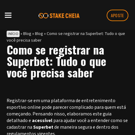
APOSTE
»
Blog
»
Blog
»
Como se registrar na Superbet: Tudo o que
INÍCIO
você precisa saber
Como se registrar na
Superbet: Tudo o que
você precisa saber
Registrar-se em uma plataforma de entretenimento
esportivo online pode parecer complicado para quem está
começando. Pensando nisso, elaboramos este guia
detalhado e
acessível
para ajudar você a entender como se
cadastrar na
Superbet
de maneira segura e dentro dos
regulamentos vigentes.