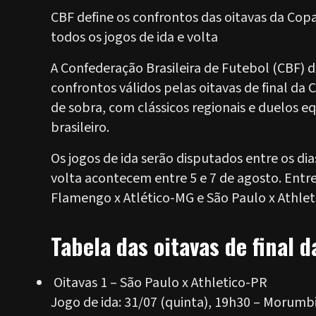
CBF define os confrontos das oitavas da Copa
todos os jogos de ida e volta
A Confederação Brasileira de Futebol (CBF) di
confrontos válidos pelas oitavas de final d
de sobra, com clássicos regionais e duelos eq
brasileiro.
Os jogos de ida serão disputados entre os di
volta acontecem entre 5 e 7 de agosto. Entre
Flamengo x Atlético-MG e São Paulo x Athlet
Tabela das oitavas de final 
Oitavas 1 – São Paulo x Athletico-PR
Jogo de ida: 31/07 (quinta), 19h30 – Morumb