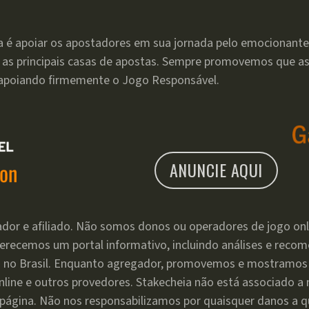
a é apoiar os apostadores em sua jornada pelo emocionant
 as principais casas de apostas. Sempre promovemos que as
 apoiando firmemente o Jogo Responsável.
ANUNCIE AQUI
dor e afiliado. Não somos donos ou operadores de jogo on
ferecemos um portal informativo, incluindo análises e reco
s no Brasil. Enquanto agregador, promovemos e mostramos 
online e outros provedores. Stakecheia não está associado a
 página. Não nos responsabilizamos por quaisquer danos a q