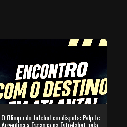
O Olimpo do futebol em disputa: Palpite
Argentina x Espanha na Estrelabet pela