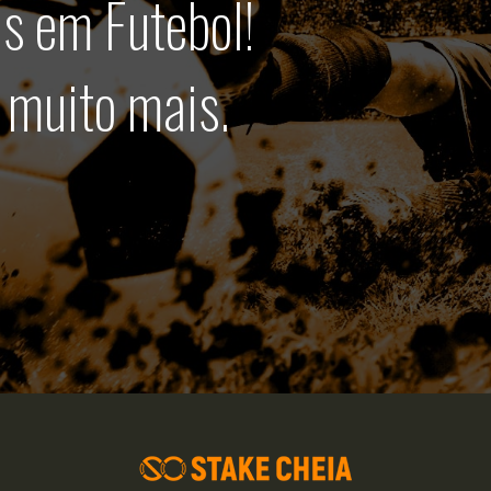
s em Futebol!
e muito mais.