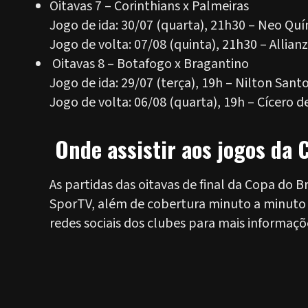
Oitavas 7 – Corinthians x Palmeiras
Jogo de ida: 30/07 (quarta), 21h30 – Neo Qu
Jogo de volta: 07/08 (quinta), 21h30 – Allian
Oitavas 8 – Botafogo x Bragantino
Jogo de ida: 29/07 (terça), 19h – Nilton Santo
Jogo de volta: 06/08 (quarta), 19h – Cícero 
Onde assistir aos jogos da 
As partidas das oitavas de final da Copa do B
SporTV, além de cobertura minuto a minuto no
redes sociais dos clubes para mais informaçõ