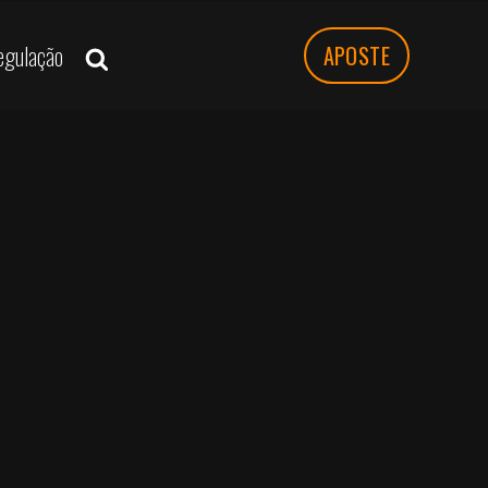
egulação
APOSTE
MENU DE NAVEGAÇAO
O que é a função Criar Aposta
Como criar apostas Sapphirebet na
prática
Principais mercados disponíveis
Exemplos de mercados na função Criar
Aposta
Ver más
Criar apostas Sapphirebet no futebol
Exemplo de aposta personalizada
Diferença entre Criar Aposta e apostas
múltiplas
Como interpretar probabilidades nas
apostas personalizadas
Jogo responsável