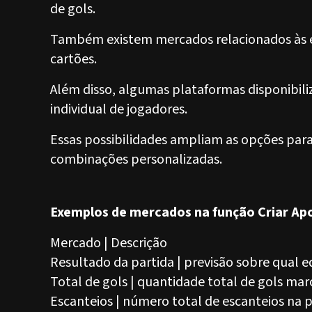
de gols.
Também existem mercados relacionados às es
cartões.
Além disso, algumas plataformas disponibi
individual de jogadores.
Essas possibilidades ampliam as opções par
combinações personalizadas.
Exemplos de mercados na função Criar Ap
Mercado | Descrição
Resultado da partida | previsão sobre qual e
Total de gols | quantidade total de gols ma
Escanteios | número total de escanteios na p