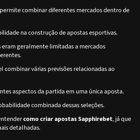
 permite combinar diferentes mercados dentro de
bilidade na construção de apostas esportivas.
tas eram geralmente limitadas a mercados
ferentes.
l combinar várias previsões relacionadas ao
erentes aspectos da partida em uma única aposta.
obabilidade combinada dessas seleções.
 entender
como criar apostas Sapphirebet
, já que
ais detalhadas.