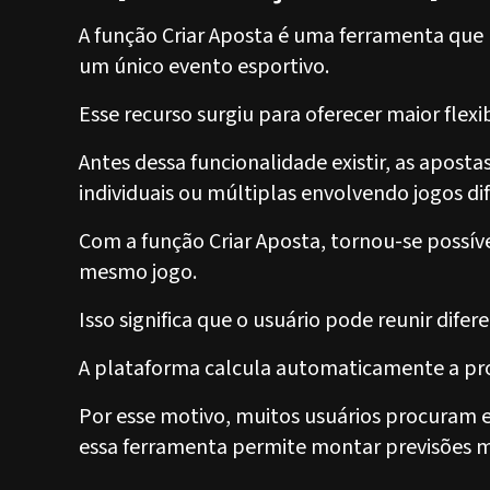
A função Criar Aposta é uma ferramenta que
um único evento esportivo.
Esse recurso surgiu para oferecer maior flexi
Antes dessa funcionalidade existir, as apos
individuais ou múltiplas envolvendo jogos di
Com a função Criar Aposta, tornou-se possíve
mesmo jogo.
Isso significa que o usuário pode reunir dif
A plataforma calcula automaticamente a pr
Por esse motivo, muitos usuários procuram
essa ferramenta permite montar previsões m