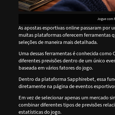
Jogue com R
As apostas esportivas online passaram por 
muitas plataformas oferecem ferramentas qu
seleções de maneira mais detalhada.
Uma dessas ferramentas é conhecida como Cria
diferentes previsões dentro de um único eve
baseada em vários fatores do jogo.
Dentro da plataforma Sapphirebet, essa fun
diretamente na página de eventos esportivos
Em vez de selecionar apenas um mercado sim
combinar diferentes tipos de previsões rel
estatísticas do jogo.