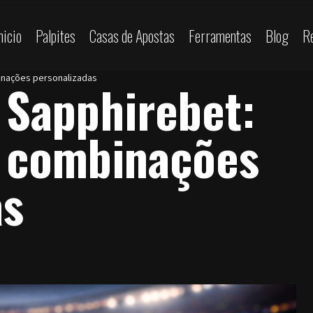
nicio
Palpites
Casas de Apostas
Ferramentas
Blog
R
inações personalizadas
 Sapphirebet:
 combinações
as