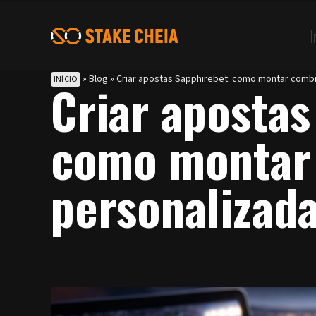
I
»
Blog
»
Criar apostas Sapphirebet: como montar comb
INÍCIO
Criar apostas
como montar
personalizad