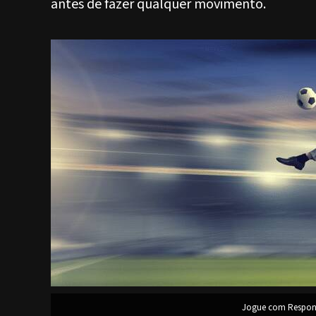
antes de fazer qualquer movimento.
Jogue com Respons