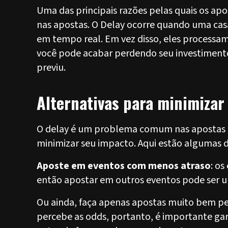
Uma das principais razões pelas quais os apo
nas apostas. O Delay ocorre quando uma cas
em tempo real. Em vez disso, eles processam
você pode acabar perdendo seu investiment
previu.
Alternativas para minimizar 
O delay é um problema comum nas apostas e
minimizar seu impacto. Aqui estão algumas d
Aposte em eventos com menos atraso
: o
então apostar em outros eventos pode ser 
Ou ainda, faça apenas apostas muito bem pe
percebe as odds, portanto, é importante ga