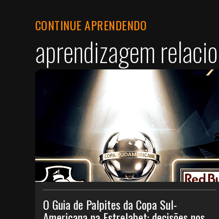
CONTINUE APRENDENDO
aprendizagem relaci
O Guia de Palpites da Copa Sul-
Americana na Estrelabet: decisões nos