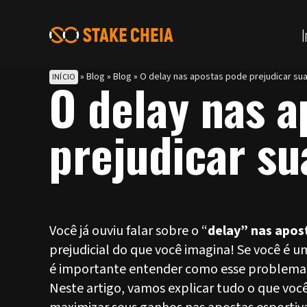
I
»
Blog
»
Blog
»
O delay nas apostas pode prejudicar su
INÍCIO
O delay nas 
prejudicar s
Você já ouviu falar sobre o “
delay” nas apos
prejudicial do que você imagina! Se você é
é importante entender como esse problema t
Neste artigo, vamos explicar tudo o que você