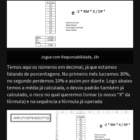
Jogue com Responsabilidade, 18+
Temos aqui os números em decimal, já que estamos
falando de porcentagens. No primeiro mês lucramos 30%,
no segundo perdemos 10% e assim por diante. Logo abaixo
temos a média já calculada, o desvio padrão também já
calculado, o risco no qual queremos tomar (o nosso “X” da
fórmula) e na sequência a fórmula já operada: