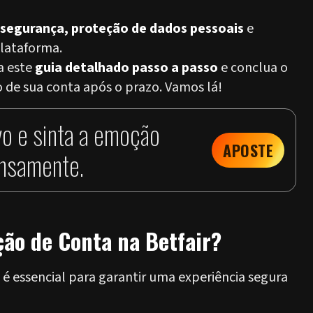
segurança, proteção de dados pessoais
e
lataforma.
ga este
guia detalhado passo a passo
e conclua o
 de sua conta após o prazo. Vamos lá!
vo e sinta a emoção
APOSTE
ensamente.
ção de Conta na Betfair?
é essencial para garantir uma experiência segura