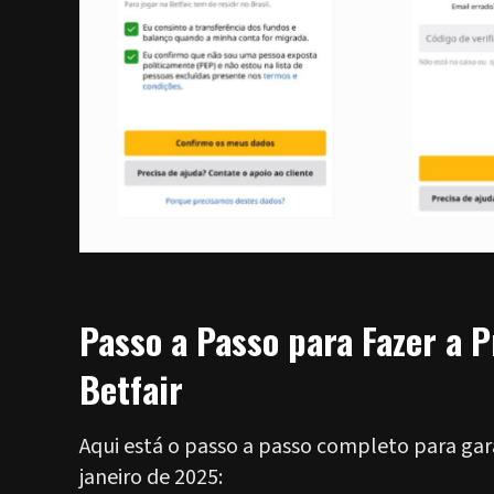
Passo a Passo para Fazer a P
Betfair
Aqui está o passo a passo completo para gara
janeiro de 2025: