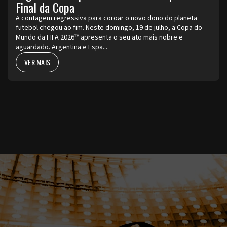
Final da Copa
A contagem regressiva para coroar o novo dono do planeta
futebol chegou ao fim. Neste domingo, 19 de julho, a Copa do
Mundo da FIFA 2026™ apresenta o seu ato mais nobre e
aguardado. Argentina e Espa...
VER MAIS