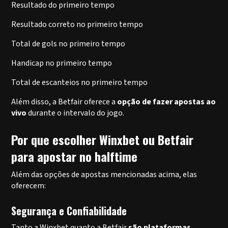
Resultado do primeiro tempo
Resultado correto no primeiro tempo
Total de gols no primeiro tempo
Handicap no primeiro tempo
Total de escanteios no primeiro tempo
Além disso, a Betfair oferece a
opção de fazer apostas ao
vivo
durante o intervalo do jogo.
Por que escolher Winxbet ou Betfair
para apostar no halftime
Além das opções de apostas mencionadas acima, elas
oferecem:
Segurança e Confiabilidade
Tanto a Winxbet quanto a Betfair
são plataformas