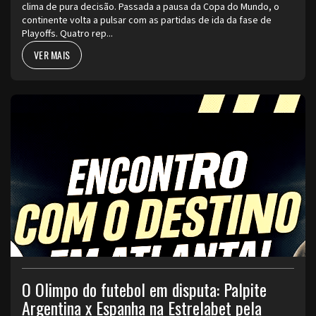
clima de pura decisão. Passada a pausa da Copa do Mundo, o
continente volta a pulsar com as partidas de ida da fase de
Playoffs. Quatro rep...
VER MAIS
O Olimpo do futebol em disputa: Palpite
Argentina x Espanha na Estrelabet pela