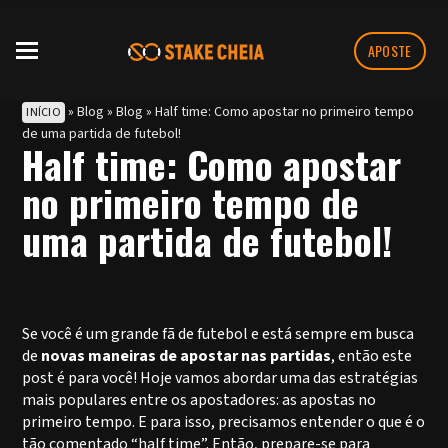
APOSTE
»
Blog
»
Blog
»
Half time: Como apostar no primeiro tempo
INÍCIO
de uma partida de futebol!
Half time: Como apostar
no primeiro tempo de
uma partida de futebol!
Se você é um grande fã de futebol e está sempre em busca
de
novas maneiras de apostar nas partidas
, então este
post é para você! Hoje vamos abordar uma das estratégias
mais populares entre os apostadores: as apostas no
primeiro tempo. E para isso, precisamos entender o que é o
tão comentado “half time”. Então, prepare-se para