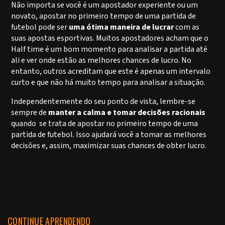
Não importa se você é um apostador experiente ou um
novato, apostar no primeiro tempo de uma partida de
futebol pode ser
uma ótima maneira de lucrar
com as
suas apostas esportivas. Muitos apostadores acham que o
Half time é um bom momento para analisar a partida até
ali e ver onde estão as melhores chances de lucro. No
entanto, outros acreditam que este é apenas um intervalo
curto e que não há muito tempo para analisar a situação.
Independentemente do seu ponto de vista, lembre-se
sempre de
manter a calma e tomar decisões racionais
quando se trata de apostar no primeiro tempo de uma
partida de futebol. Isso ajudará você a tomar as melhores
decisões e, assim, maximizar suas chances de obter lucro.
CONTINUE APRENDENDO