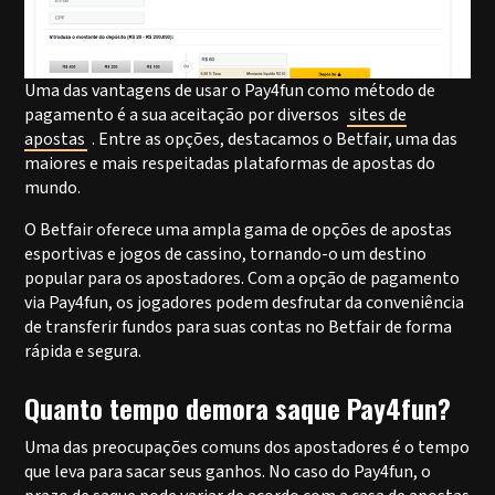
Uma das vantagens de usar o Pay4fun como método de
pagamento é a sua aceitação por diversos
sites de
apostas
. Entre as opções, destacamos o Betfair, uma das
maiores e mais respeitadas plataformas de apostas do
mundo.
O Betfair oferece uma ampla gama de opções de apostas
esportivas e jogos de cassino, tornando-o um destino
popular para os apostadores. Com a opção de pagamento
via Pay4fun, os jogadores podem desfrutar da conveniência
de transferir fundos para suas contas no
Betfair
de forma
rápida e segura.
Quanto tempo demora saque Pay4fun?
Uma das preocupações comuns dos apostadores é o tempo
que leva para sacar seus ganhos. No caso do Pay4fun, o