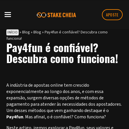
APOSTE
»
Blog
»
Blog
»
Pay4fun é confiável? Descubra como
INÍCIO
funciona!
Pay4fun é confiável?
Descubra como funciona!
A indústria de apostas online tem crescido
exponencialmente ao longo dos anos, e com essa
expansão, surgem diversas opções de métodos de
pagamento para atender às necessidades dos apostadores.
Um desses métodos que vem ganhando destaque é o
Pay4fun
. Mas afinal, o é confiável? Como funciona?
Neste artigo, iremos explorar a Pay4fun, seus valores e