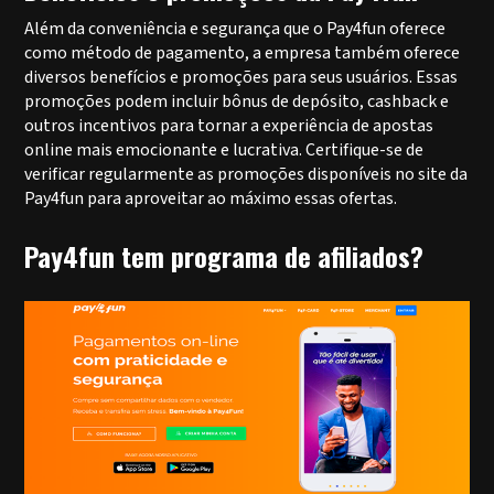
Além da conveniência e segurança que o Pay4fun oferece
como método de pagamento, a empresa também oferece
diversos benefícios e promoções para seus usuários. Essas
promoções podem incluir bônus de depósito, cashback e
outros incentivos para tornar a experiência de apostas
online mais emocionante e lucrativa. Certifique-se de
verificar regularmente as promoções disponíveis no site da
Pay4fun para aproveitar ao máximo essas ofertas.
Pay4fun tem programa de afiliados?