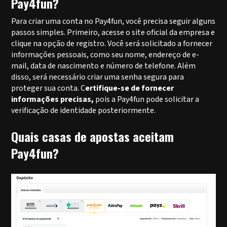
Pay4fun?
Para criar uma conta no Pay4fun, você precisa seguir alguns
passos simples. Primeiro, acesse o site oficial da empresa e
clique na opção de registro. Você será solicitado a fornecer
informações pessoais, como seu nome, endereço de e-
mail, data de nascimento e número de telefone. Além
disso, será necessário criar uma senha segura para
proteger sua conta. C
ertifique-se de fornecer
informações precisas,
pois a Pay4fun pode solicitar a
verificação de identidade posteriormente.
Quais casas de apostas aceitam
Pay4fun?