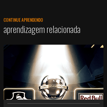
CONTINUE APRENDENDO
aprendizagem relacionada