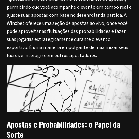
permitindo que você acompanhe o evento em tempo real e
ajuste suas apostas com base no desenrolar da partida. A
Winxbet oferece uma seção de apostas ao vivo, onde você
pode aproveitar as flutuações das probabilidades e fazer
suas jogadas estrategicamente durante o evento
esportivo. É uma maneira empolgante de maximizar seus
lucros e interagir com outros apostadores.
Apostas e Probabilidades: o Papel da
Sorte