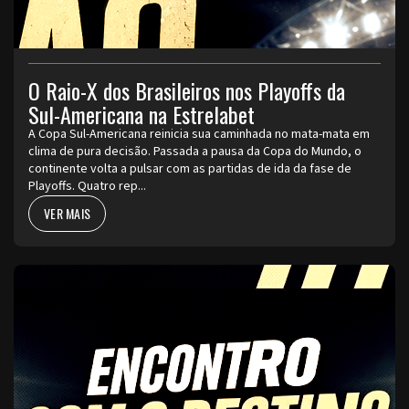
O Raio-X dos Brasileiros nos Playoffs da
Sul-Americana na Estrelabet
A Copa Sul-Americana reinicia sua caminhada no mata-mata em
clima de pura decisão. Passada a pausa da Copa do Mundo, o
continente volta a pulsar com as partidas de ida da fase de
Playoffs. Quatro rep...
VER MAIS