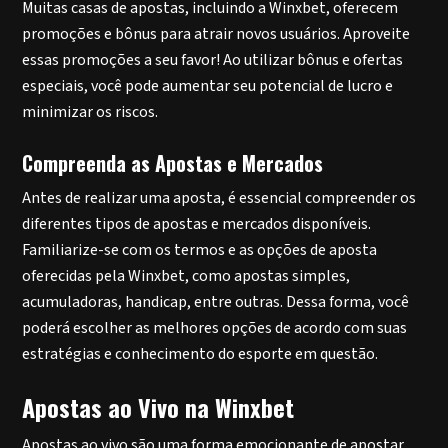
Muitas casas de apostas, incluindo a Winxbet, oferecem
promoções e bônus para atrair novos usuários. Aproveite
essas promoções a seu favor! Ao utilizar bônus e ofertas
especiais, você pode aumentar seu potencial de lucro e
minimizar os riscos.
Compreenda as Apostas e Mercados
Antes de realizar uma aposta, é essencial compreender os
diferentes tipos de apostas e mercados disponíveis.
Familiarize-se com os termos e as opções de aposta
oferecidas pela Winxbet, como apostas simples,
acumuladoras, handicap, entre outras. Dessa forma, você
poderá escolher as melhores opções de acordo com suas
estratégias e conhecimento do esporte em questão.
Apostas ao Vivo na Winxbet
Apostas ao vivo são uma forma emocionante de apostar,