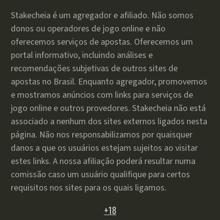
Stakecheia é um agregador e afiliado. Não somos
donos ou operadores de jogo online e não
oferecemos serviços de apostas. Oferecemos um
portal informativo, incluindo análises e
recomendações subjetivas de outros sites de
apostas no Brasil. Enquanto agregador, promovemos
e mostramos anúncios com links para serviços de
jogo online e outros provedores. Stakecheia não está
associado a nenhum dos sites externos ligados nesta
página. Não nos responsabilizamos por quaisquer
danos a que os usuários estejam sujeitos ao visitar
estes links. A nossa afiliação poderá resultar numa
comissão caso um usuário qualifique para certos
requisitos nos sites para os quais ligamos.
+18