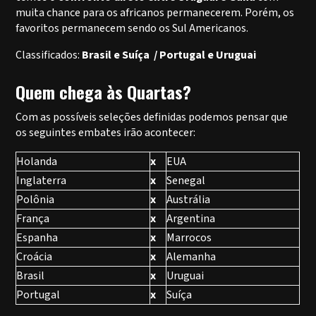
muita chance para os africanos permanecerem. Porém, os
favoritos permanecem sendo os Sul Americanos.
Classificados:
Brasil e Suíça / Portugal e Uruguai
Quem chega às Quartas?
Com as possíveis seleções definidas podemos pensar que
os seguintes embates irão acontecer:
Holanda
x
EUA
Inglaterra
x
Senegal
Polônia
x
Austrália
França
x
Argentina
Espanha
x
Marrocos
Croácia
x
Alemanha
Brasil
x
Uruguai
Portugal
x
Suíça