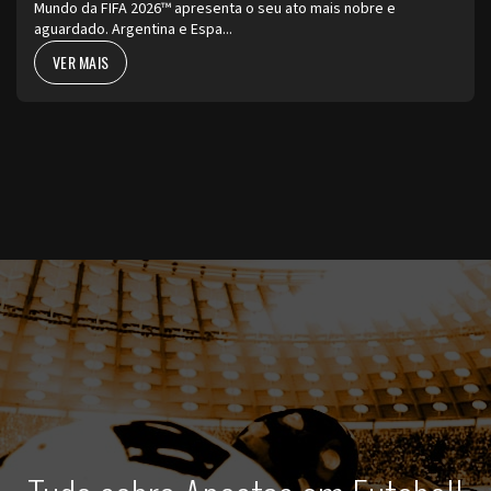
Mundo da FIFA 2026™ apresenta o seu ato mais nobre e
aguardado. Argentina e Espa...
VER MAIS