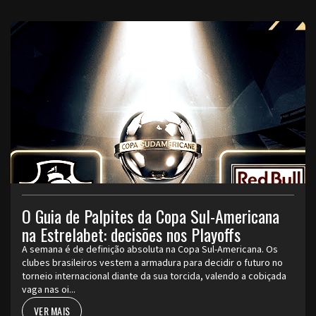
O Guia de Palpites da Copa Sul-Americana
na Estrelabet: decisões nos Playoffs
A semana é de definição absoluta na Copa Sul-Americana. Os
clubes brasileiros vestem a armadura para decidir o futuro no
torneio internacional diante da sua torcida, valendo a cobiçada
vaga nas oi...
VER MAIS