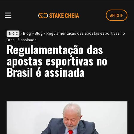
APOSTE
»
Blog
»
Blog
»
Regulamentação das apostas esportivas no
INÍCIO
Brasil é assinada
Regulamentação das
apostas esportivas no
Brasil é assinada