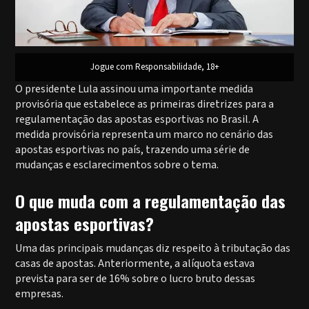
Jogue com Responsabilidade, 18+
O presidente Lula assinou uma importante medida
provisória que estabelece as primeiras diretrizes para a
regulamentação das apostas esportivas no Brasil. A
medida provisória representa um marco no cenário das
apostas esportivas no país, trazendo uma série de
mudanças e esclarecimentos sobre o tema.
O que muda com a regulamentação das
apostas esportivas?
Uma das principais mudanças diz respeito à tributação das
casas de apostas. Anteriormente, a alíquota estava
prevista para ser de 16% sobre o lucro bruto dessas
empresas.