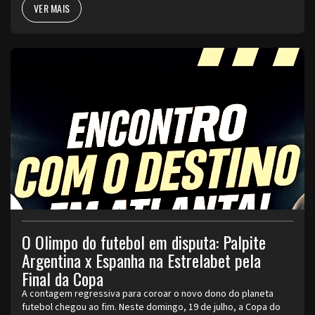
VER MAIS
O Olimpo do futebol em disputa: Palpite
Argentina x Espanha na Estrelabet pela
Final da Copa
A contagem regressiva para coroar o novo dono do planeta
futebol chegou ao fim. Neste domingo, 19 de julho, a Copa do