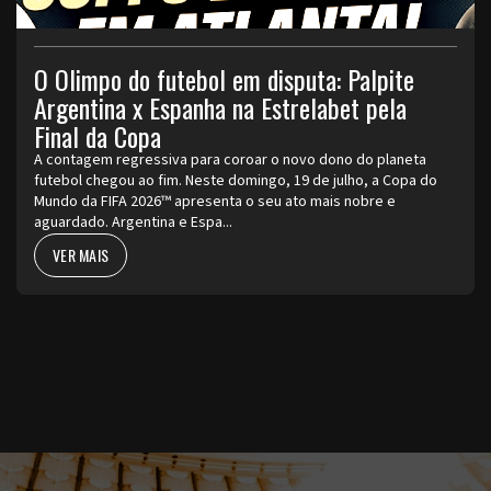
O Olimpo do futebol em disputa: Palpite
Argentina x Espanha na Estrelabet pela
Final da Copa
A contagem regressiva para coroar o novo dono do planeta
futebol chegou ao fim. Neste domingo, 19 de julho, a Copa do
Mundo da FIFA 2026™ apresenta o seu ato mais nobre e
aguardado. Argentina e Espa...
VER MAIS