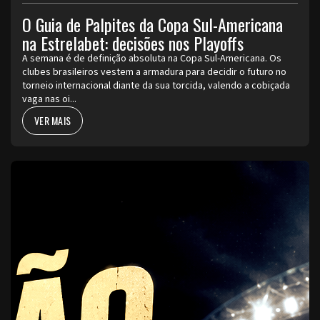
O Guia de Palpites da Copa Sul-Americana
na Estrelabet: decisões nos Playoffs
A semana é de definição absoluta na Copa Sul-Americana. Os
clubes brasileiros vestem a armadura para decidir o futuro no
torneio internacional diante da sua torcida, valendo a cobiçada
vaga nas oi...
VER MAIS