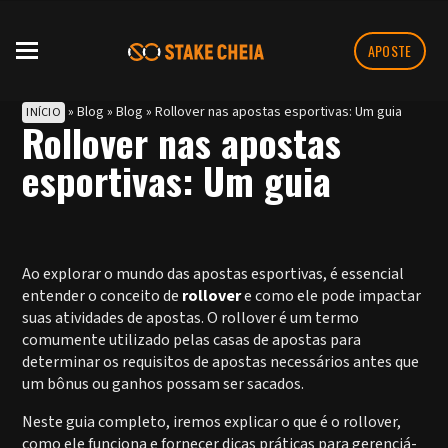
APOSTE
»
Blog
»
Blog
»
Rollover nas apostas esportivas: Um guia
INÍCIO
Rollover nas apostas
esportivas: Um guia
Ao explorar o mundo das apostas esportivas, é essencial
entender o conceito de
rollover
e como ele pode impactar
suas atividades de apostas. O rollover é um termo
comumente utilizado pelas casas de apostas para
determinar os requisitos de apostas necessários antes que
um bônus ou ganhos possam ser sacados.
Neste guia completo, iremos explicar o que é o rollover,
como ele funciona e fornecer dicas práticas para gerenciá-