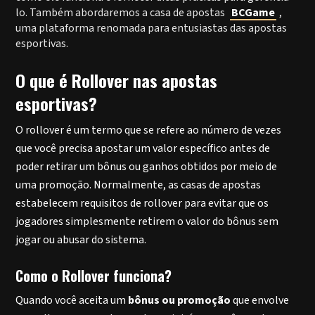
lo. Também abordaremos a casa de apostas
BCGame
,
uma plataforma renomada para entusiastas das apostas
esportivas.
O que é Rollover nas apostas
esportivas?
O rollover é um termo que se refere ao número de vezes
que você precisa apostar um valor específico antes de
poder retirar um bônus ou ganhos obtidos por meio de
uma promoção. Normalmente, as casas de apostas
estabelecem requisitos de rollover para evitar que os
jogadores simplesmente retirem o valor do bônus sem
jogar ou abusar do sistema.
Como o Rollover funciona?
Quando você aceita um
bônus ou promoção
que envolve