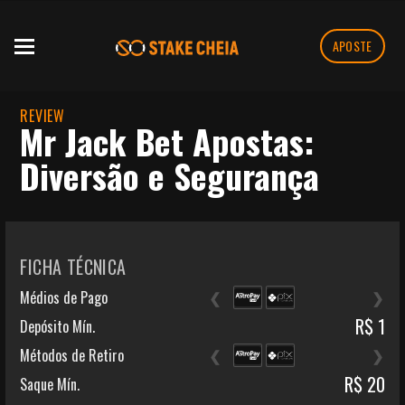
APOSTE
REVIEW
Mr Jack Bet Apostas:
Diversão e Segurança
FICHA TÉCNICA
Médios de Pago
❮
❯
R$ 1
Depósito Mín.
Métodos de Retiro
❮
❯
R$ 20
Saque Mín.