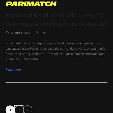
Parimatch Brasil ainda vale a pena? O
que ninguém explica antes de apostar
August 1, 2022
user
O mercado de apostas esportivas no Brasil deixou de ser apenas uma
tendência para se tornar uma realidade consolidada. Hoje, o desafio não
é encontrar uma plataforma — é escolher a que realmente funciona para
o seu perfil. Entre tantas…
Read more
2
1
Next
Page
Page