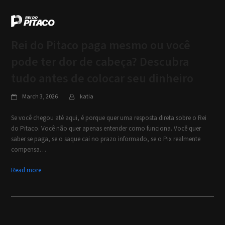
Rei do Pitaco paga mesmo ou você
pode ter dor de cabeça? Descubra
tudo antes de colocar seu dinheiro
March 3, 2026
katia
Se você chegou até aqui, é porque quer uma resposta direta sobre o Rei
do Pitaco. Você não quer apenas entender como funciona. Você quer
saber se paga, se o saque cai no prazo informado, se o Pix realmente
compensa…
Read more