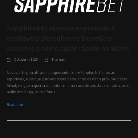
Sapphirebet apostas esportivas é
confiável? Descubra os benefício
secretos e como sacar rápido no Brasil
October 4, 2023
Thomas
Se você chegou até aqui pesquisando sobre Sapphirebet apostas
esportivas, é porque quer respostas claras antes de dar o próximo passo.
Afinal, ninguém quer criar conta em uma casa de apostas sem saber se ela
realmente paga, se os bônus…
Read more