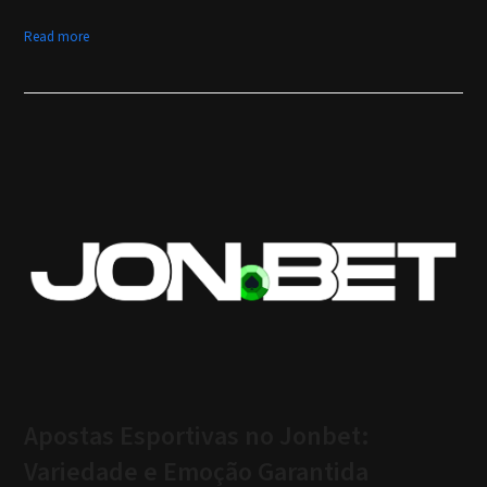
Read more
Apostas Esportivas no Jonbet:
Variedade e Emoção Garantida