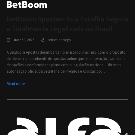
BetBoom Apostas: Sua Escolha Segura
e Totalmente Legalizada no Brasil
June 30, 2025
sebastian vega
A BetBoom Apostas desembarca no mercado brasileiro com o propósito
de oferecer um ambiente de apostas online que alia inovação, variedade
de opções e conformidade plena com a legislação nacional. Obtendo
autorização oficial da Secretaria de Prêmios e Apostas do…
Read more