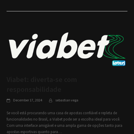
Viabet: diverta-se com
responsabilidade
December 17, 2024
sebastian vega
Se você está procurando uma casa de apostas confiável e repleta de
funcionalidades no Brasil, a Viabet pode ser a escolha ideal para você.
Com uma interface amigável e uma ampla gama de opções tanto para
apostas esportivas quanto para…