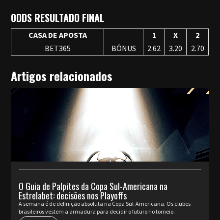
ODDS RESULTADO FINAL
CASA DE APOSTA
1
X
2
BET365
BÔNUS
2.62
3.20
2.70
Artigos relacionados
O Guia de Palpites da Copa Sul-Americana na
Estrelabet: decisões nos Playoffs
A semana é de definição absoluta na Copa Sul-Americana. Os clubes
brasileiros vestem a armadura para decidir o futuro no torneio
internacional diante da sua torcida, valendo a cobiçada vaga nas oi...