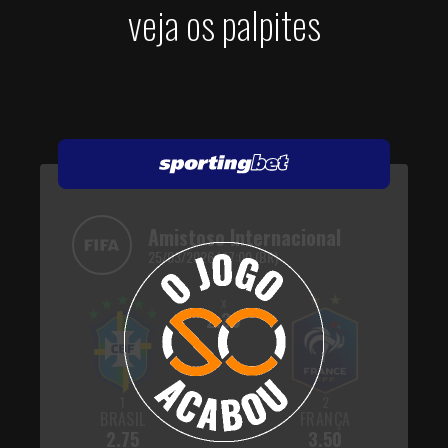
veja os palpites
Amistoso Internacional
25/03/2026 | 17:00 (BR)
x
2.30
1
2
BRASIL
FRANÇA
2.75
3.50