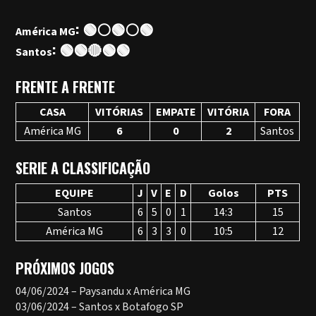
: 🟢⚪🟢⚪🟢
América MG
: 🟢🟢🔴🟢🟢
Santos
FRENTE A FRENTE
CASA
VITÓRIAS
EMPATE
VITÓRIA
FORA
América MG
6
0
2
Santos
SERIE A CLASSIFICAÇÃO
EQUIPE
J
V
E
D
Golos
PTS
Santos
6
5
0
1
14:3
15
América MG
6
3
3
0
10:5
12
PRÓXIMOS JOGOS
04/06/2024 – Paysandu x América MG
03/06/2024 – Santos x Botafogo SP