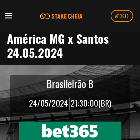
APOSTE
América MG x Santos
24.05.2024
Brasileirão B
|
24/05/2024
21:30:00
(BR)