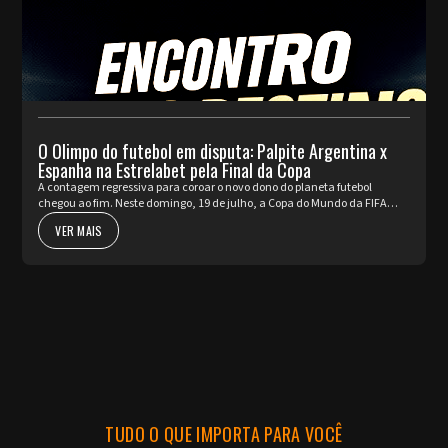
O Olimpo do futebol em disputa: Palpite Argentina x
Espanha na Estrelabet pela Final da Copa
A contagem regressiva para coroar o novo dono do planeta futebol
chegou ao fim. Neste domingo, 19 de julho, a Copa do Mundo da FIFA
2026™ apresenta o seu ato mais nobre e aguardado. Argentina e Espa...
VER MAIS
TUDO O QUE IMPORTA PARA VOCÊ