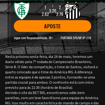
3.20
2.62
2.70
APOSTE
Jogue com Responsabilidade, 18+
PORTARIA SPA/MF Nº 250
Nesta próxima sexta-feira, dia 24 de maio, teremos um
duelo válido pela 7ª rodada do Campeonato Brasileiro,
Série B. O líder da competição, o time do Santos, visitará o
quarto colocado que o time do América MG. A diferença
entre as equipes é de apenas 3 pontos, tornando-se uma
partida crucial para ambos. O confronto está com início
previsto para às 21:30 (horário de Brasília).
Abrindo o site da BET365, encontramos odds bem
parelhas, com um leve favoritismo para equipe do América
MG. Isso muito em característica do mando de campo e das