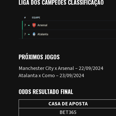
LIGA DOS CAMPEÕES CLASSIFICAÇÃO
PRÓXIMOS JOGOS
Manchester City x Arsenal – 22/09/2024
Atalanta x Como – 23/09/2024
ODDS RESULTADO FINAL
CASA DE APOSTA
BET365