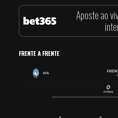
Aposte ao vi
int
FRENTE A FRENTE