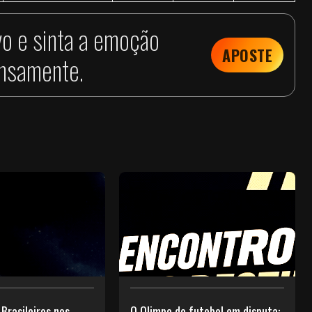
vo e sinta a emoção
APOSTE
ensamente.
 Brasileiros nos
O Olimpo do futebol em disputa: