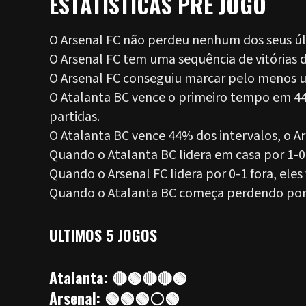
ESTATÍSTICAS PRÉ JOGO
O Arsenal FC não perdeu nenhum dos seus úl
O Arsenal FC tem uma sequência de vitórias d
O Arsenal FC conseguiu marcar pelo menos um
O Atalanta BC vence o primeiro tempo em 44
partidas.
O Atalanta BC vence 44% dos intervalos, o A
Quando o Atalanta BC lidera em casa por 1-0
Quando o Arsenal FC lidera por 0-1 fora, el
Quando o Atalanta BC começa perdendo por 
ULTIMOS 5 JOGOS
Atalanta: 🔴🟢🔴🔴🟢
Arsenal: 🟢🟢🟢⚪🟢