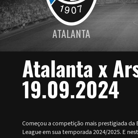
ATALANTA
Atalanta x Ar
19.09.2024
Começou a competição mais prestigiada da 
League em sua temporada 2024/2025. E nesta