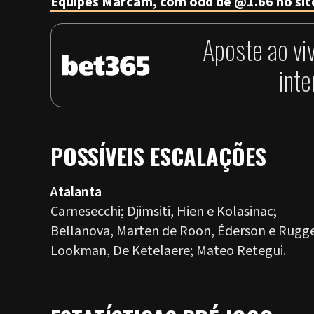
Equipes Marcam, com odd de @1.66 no sit
Aposte ao vi
int
POSSÍVEIS ESCALAÇÕES
Atalanta
Carnesecchi; Djimsiti, Hien e Kolasinac;
Bellanova, Marten de Roon, Éderson e Rugge
Lookman, De Ketelaere; Mateo Retegui.