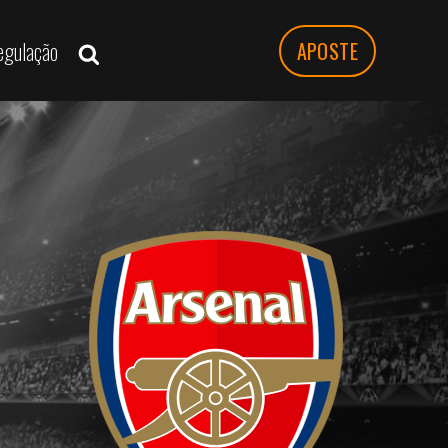
egulação
APOSTE