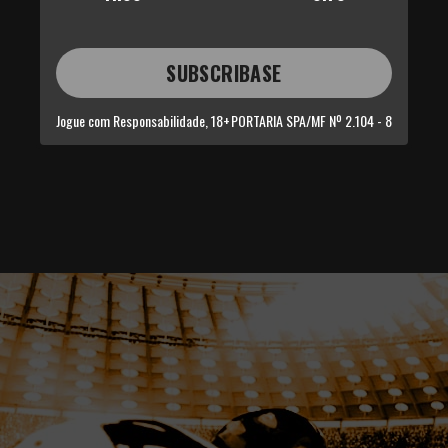
SUBSCRIBASE
Jogue com Responsabilidade, 18+
PORTARIA SPA/MF Nº 2.104 - 8