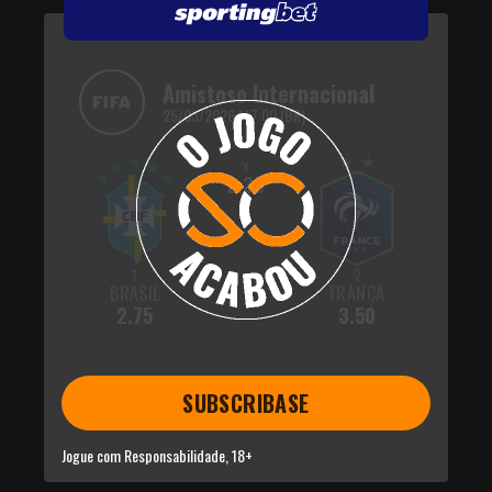
Amistoso Internacional
25/03/2026 | 17:00 (BR)
x
2.30
1
2
BRASIL
FRANÇA
2.75
3.50
SUBSCRIBASE
Jogue com Responsabilidade, 18+