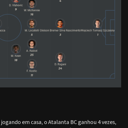
 jogando em casa, o Atalanta BC ganhou 4 vezes,