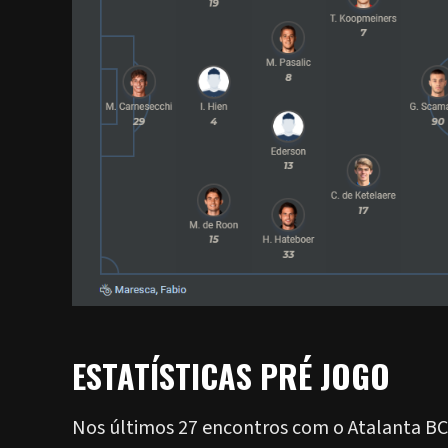
ESTATÍSTICAS PRÉ JOGO
Nos últimos 27 encontros com o Atalanta BC