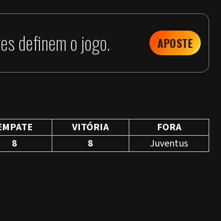
es definem o jogo.
APOSTE
EMPATE
VITÓRIA
FORA
8
8
Juventus