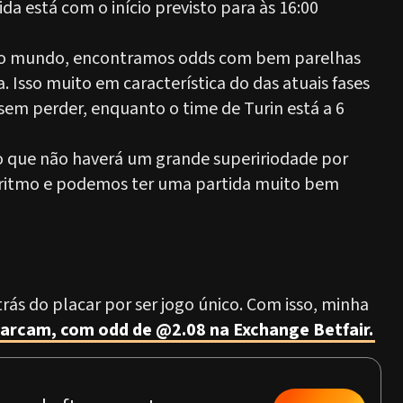
a está com o início previsto para às 16:00
e do mundo, encontramos odds com bem parelhas
 Isso muito em característica do das atuais fases
s sem perder, enquanto o time de Turin está a 6
o que não haverá um grande supeririodade por
 ritmo e podemos ter uma partida muito bem
atrás do placar por ser jogo único. Com isso, minha
arcam, com odd de @2.08 na Exchange Betfair.