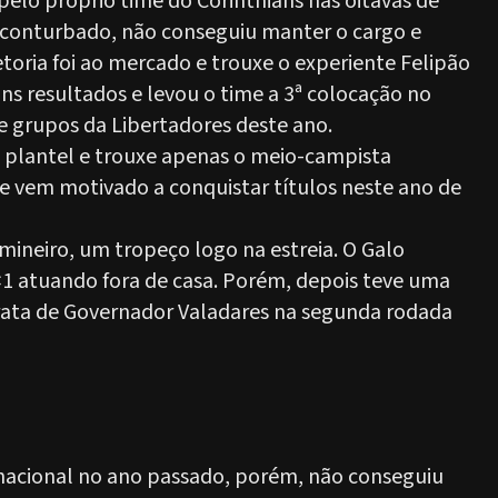
 pelo próprio time do Corinthians nas oitavas de
e conturbado, não conseguiu manter o cargo e
etoria foi ao mercado e trouxe o experiente Felipão
ns resultados e levou o time a 3ª colocação no
 de grupos da Libertadores deste ano.
 plantel e trouxe apenas o meio-campista
e vem motivado a conquistar títulos neste ano de
ineiro, um tropeço logo na estreia. O Galo
×1 atuando fora de casa. Porém, depois teve uma
ata de Governador Valadares na segunda rodada
l nacional no ano passado, porém, não conseguiu