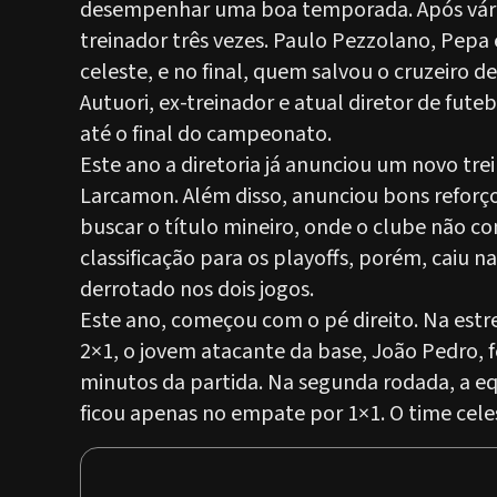
desempenhar uma boa temporada. Após várias
treinador três vezes. Paulo Pezzolano, Pep
celeste, e no final, quem salvou o cruzeiro d
Autuori, ex-treinador e atual diretor de fut
até o final do campeonato.
Este ano a diretoria já anunciou um novo tre
Larcamon. Além disso, anunciou bons reforç
buscar o título mineiro, onde o clube não c
classificação para os playoffs, porém, caiu n
derrotado nos dois jogos.
Este ano, começou com o pé direito. Na estre
2×1, o jovem atacante da base, João Pedro, fe
minutos da partida. Na segunda rodada, a eq
ficou apenas no empate por 1×1. O time celes