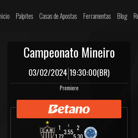
nicio
Palpites
Casas de Apostas
Ferramentas
Blog
R
Campeonato Mineiro
|
03/02/2024
19:30:00
(BR)
Premiere
3.55
1.72
5.30