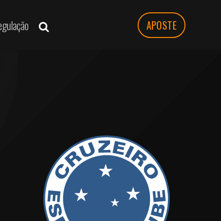
egulação
APOSTE