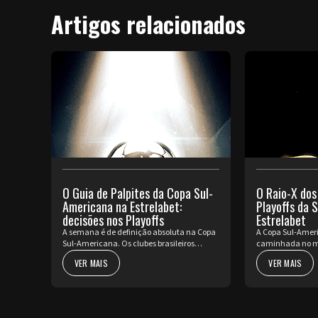
Artigos relacionados
O Guia de Palpites da Copa Sul-
O Raio-X dos
Americana na Estrelabet:
Playoffs da 
decisões nos Playoffs
Estrelabet
A semana é de definição absoluta na Copa
A Copa Sul-Ameri
Sul-Americana. Os clubes brasileiros
caminhada no m
vestem a armadura para decidir o futuro
pura decisão. Pa
VER MAIS
VER MAIS
no torneio internacional diante da sua
Mundo, o contine
torcida, valendo a cobiçada vaga nas oi...
partidas de ida d
rep...