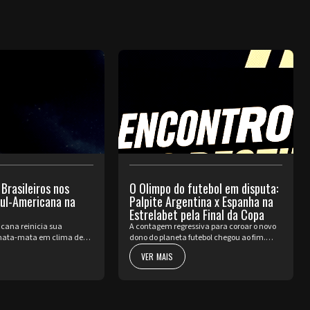
 Brasileiros nos
O Olimpo do futebol em disputa:
Sul-Americana na
Palpite Argentina x Espanha na
Estrelabet pela Final da Copa
cana reinicia sua
A contagem regressiva para coroar o novo
ata-mata em clima de
dono do planeta futebol chegou ao fim.
ssada a pausa da Copa do
Neste domingo, 19 de julho, a Copa do
VER MAIS
nte volta a pulsar com as
Mundo da FIFA 2026™ apresenta o seu ato
a fase de Playoffs. Quatro
mais nobre e aguardado. Argentina e
Espa...