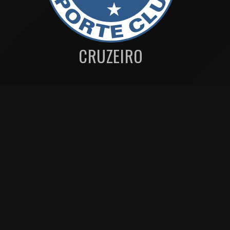
CRUZEIRO
MENU DE NAVEGAÇAO
Atlético MG palpite – 03/02
Cruzeiro palpite – 03/02
Prováveis escalações de Atlético MG x
Cruzeiro palpite - 03/02
Artigos relacionados
Ver más