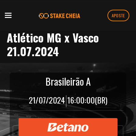
APOSTE
Atlético MG x Vasco
21.07.2024
Brasileirão A
|
21/07/2024
16:00:00
(BR)