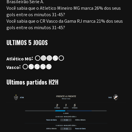
Brasileirão Série A.
Você sabia que o Atletico Mineiro MG marca 26% dos seus
gols entre os minutos 31-45?
Você sabia que o CR Vasco da Gama RJ marca 21% dos seus
gols entre os minutos 31-45?
ULTIMOS 5 JOGOS
: ⚪🔴🔴🟢⚪
Atlético MG
: ⚪🟢🟢🟢🟢
Vasco
Ultimos partidos H2H