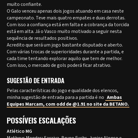
muito confiante.
O Galo venceu apenas dois jogos atuando em casa neste
campeonato. Teve mais quatro empates e duas derrotas.
Com isso a confiança está em falta e a cobrança da torcida
está em alta. Já o Vasco muito motivado a seguir nesta
sequência de resultados positivos.
Acredito que será um jogo bastante disputado e aberto.
Com várias trocas de superioridades durante a partida, e
cada time tentando explorar aquilo que tem de melhor.
Com isso, o mercado de gols poderá ficar atrativo.
SUGESTÃO DE ENTRADA
Pelas características do jogo e qualidade dos elencos,
minha sugestão de entrada para a partida é no
Ambas
Equipes Marcam, com odd de @1.91 no site da BETANO.
POSSÍVEIS ESCALAÇÕES
Atlético MG