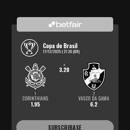
Copa do Brasil
17/12/2025 | 21:30 (BR)
x
3.20
1
2
CORINTHIANS
VASCO DA GAMA
1.95
6.2
SUBSCRIBASE