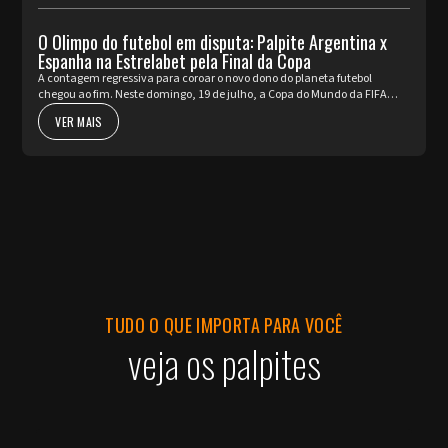
O Olimpo do futebol em disputa: Palpite Argentina x
Espanha na Estrelabet pela Final da Copa
A contagem regressiva para coroar o novo dono do planeta futebol
chegou ao fim. Neste domingo, 19 de julho, a Copa do Mundo da FIFA
2026™ apresenta o seu ato mais nobre e aguardado. Argentina e Espa...
VER MAIS
TUDO O QUE IMPORTA PARA VOCÊ
veja os palpites