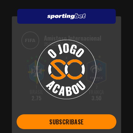
Amistoso Internacional
25/03/2026 | 17:00 (BR)
x
2.30
1
2
BRASIL
FRANÇA
2.75
3.50
SUBSCRIBASE