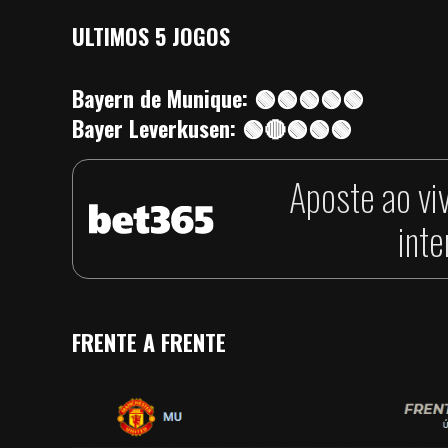
ULTIMOS 5 JOGOS
Bayern de Munique: 🟢🟢🟢🟢🟢
Bayer Leverkusen: 🟢🔴🟢🟢🟢
Aposte ao vi
int
FRENTE A FRENTE