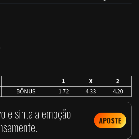
4
1
X
2
BÔNUS
1.72
4.33
4.20
vo e sinta a emoção
APOSTE
ensamente.