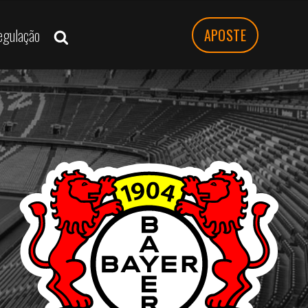
egulação
APOSTE