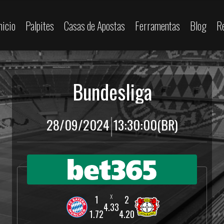
nicio
Palpites
Casas de Apostas
Ferramentas
Blog
R
Bundesliga
|
28/09/2024
13:30:00
(BR)
4.33
1.72
4.20