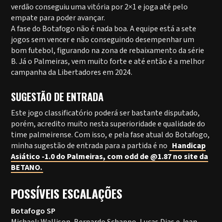
verdão conseguiu uma vitória por 2×1 e joga até pelo
empate para poder avançar.
A fase do Botafogo não é nada boa. A equipe está a sete
jogos sem vencer e não conseguindo desempenhar um
bom futebol, figurando na zona de rebaixamento da série
B. Já o Palmeiras, vem muito forte e até então é a melhor
campanha da Libertadores em 2024.
SUGESTÃO DE ENTRADA
Este jogo classificatório poderá ser bastante disputado,
porém, acredito muito nesta superioridade e qualidade do
time palmeirense. Com isso, e pela fase atual do Botafogo,
minha sugestão de entrada para a partida é no
Handicap
Asiático -1.0 do Palmeiras, com odd de @1.87 no site da
BETANO.
POSSÍVEIS ESCALAÇÕES
Botafogo SP