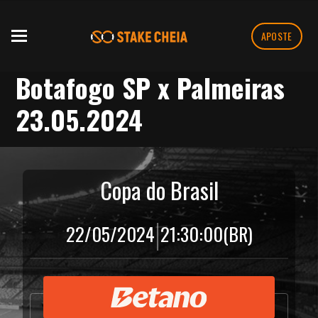
APOSTE
Botafogo SP x Palmeiras
23.05.2024
Copa do Brasil
|
22/05/2024
21:30:00
(BR)