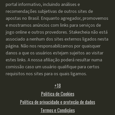
portal informativo, incluindo análises e
recomendações subjetivas de outros sites de
apostas no Brasil. Enquanto agregador, promovemos
e mostramos anúncios com links para serviços de
jogo online e outros provedores. Stakecheia não está
associado a nenhum dos sites externos ligados nesta
página. Não nos responsabilizamos por quaisquer
danos a que os usuários estejam sujeitos ao visitar
estes links. A nossa afiliação poderá resultar numa
comissão caso um usuário qualifique para certos
requisitos nos sites para os quais ligamos.
+18
Politica de Cookies
Política de privacidade e proteção de dados
Termos e Condições