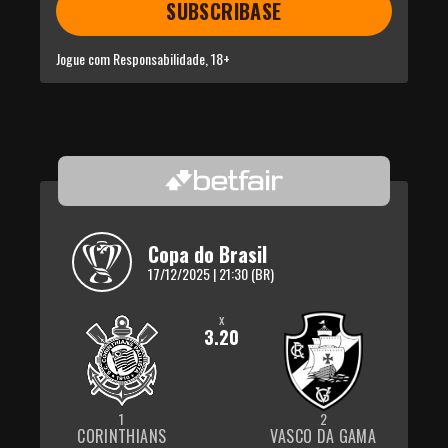
SUBSCRIBASE
Jogue com Responsabilidade, 18+
Copa do Brasil
17/12/2025 | 21:30 (BR)
x
3.20
1
2
CORINTHIANS
VASCO DA GAMA