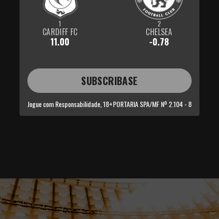
1
2
CARDIFF FC
CHELSEA
11.00
-0.78
SUBSCRIBASE
Jogue com Responsabilidade, 18+
PORTARIA SPA/MF Nº 2.104 - 8