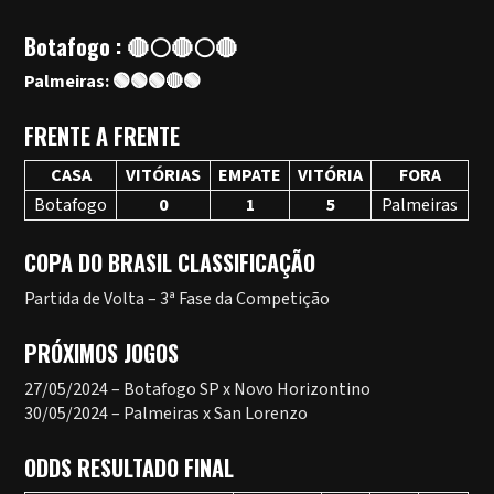
Botafogo : 🔴⚪🔴⚪🔴
Palmeiras: 🟢🟢🟢🔴🟢
FRENTE A FRENTE
CASA
VITÓRIAS
EMPATE
VITÓRIA
FORA
Botafogo
0
1
5
Palmeiras
COPA DO BRASIL CLASSIFICAÇÃO
Partida de Volta – 3ª Fase da Competição
PRÓXIMOS JOGOS
27/05/2024 – Botafogo SP x Novo Horizontino
30/05/2024 – Palmeiras x San Lorenzo
ODDS RESULTADO FINAL