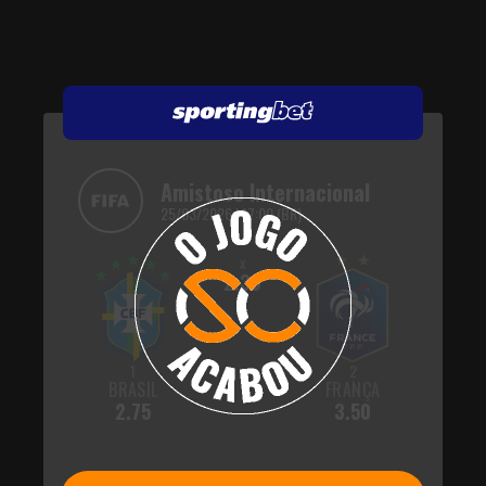
Amistoso Internacional
25/03/2026 | 17:00 (BR)
x
2.30
1
2
BRASIL
FRANÇA
2.75
3.50