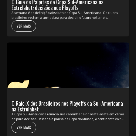
O Guia de Palpites da Copa Sul-Americana na
Estrelabet: decisões nos Playoffs
A semana é de definição absoluta na Copa Sul-Americana. Os clubes
brasileiros vestem a armadura para decidir o futuro no torneio
internacional diante da sua torcida, valendo a cobiçada vaga nas oi...
VER MAIS
O Raio-X dos Brasileiros nos Playoffs da Sul-Americana
na Estrelabet
A Copa Sul-Americana reinicia sua caminhada no mata-mata em clima
de pura decisão. Passada a pausa da Copa do Mundo, o continente volta
a pulsar com as partidas de ida da fase de Playoffs. Quatro rep...
VER MAIS