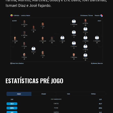
Fariña; Murillo, Martínez, Godoy e Éric Davis; Yoel Bárcenas,
Ismael Diaz e José Fajardo.
ESTATÍSTICAS PRÉ JOGO