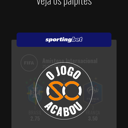
Amistoso Internacional
25/03/2026 | 17:00 (BR)
x
2.30
1
2
BRASIL
FRANÇA
2.75
3.50