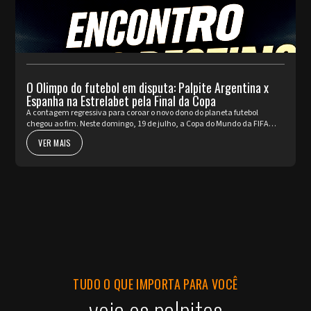
O Olimpo do futebol em disputa: Palpite Argentina x
Espanha na Estrelabet pela Final da Copa
A contagem regressiva para coroar o novo dono do planeta futebol
chegou ao fim. Neste domingo, 19 de julho, a Copa do Mundo da FIFA
2026™ apresenta o seu ato mais nobre e aguardado. Argentina e Espa...
VER MAIS
TUDO O QUE IMPORTA PARA VOCÊ
veja os palpites