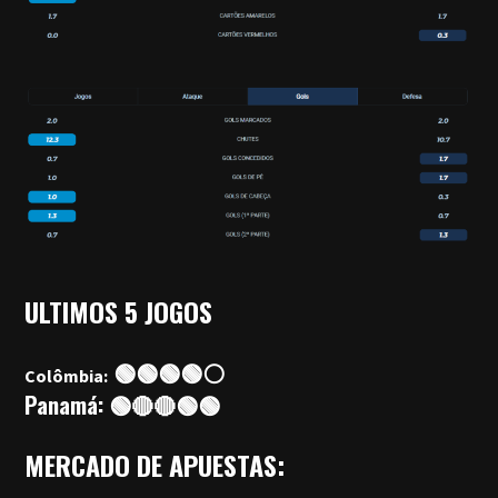
ULTIMOS 5 JOGOS
🟢🟢🟢🟢⚪
Colômbia:
Panamá: 🟢🔴🔴🟢🟢
MERCADO DE APUESTAS: