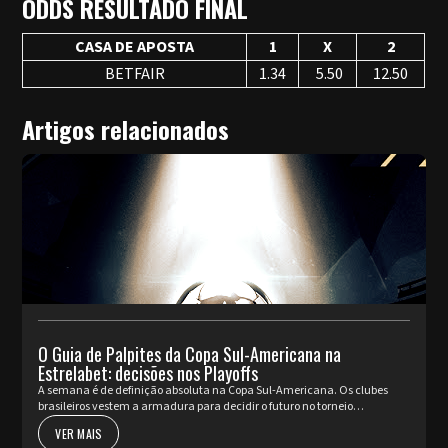
ODDS RESULTADO FINAL
CASA DE APOSTA
1
X
2
BETFAIR
1.34
5.50
12.50
Artigos relacionados
O Guia de Palpites da Copa Sul-Americana na
Estrelabet: decisões nos Playoffs
A semana é de definição absoluta na Copa Sul-Americana. Os clubes
brasileiros vestem a armadura para decidir o futuro no torneio
internacional diante da sua torcida, valendo a cobiçada vaga nas oi...
VER MAIS