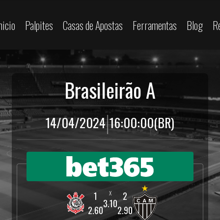
nicio
Palpites
Casas de Apostas
Ferramentas
Blog
R
Brasileirão A
|
14/04/2024
16:00:00
(BR)
3.10
2.60
2.90