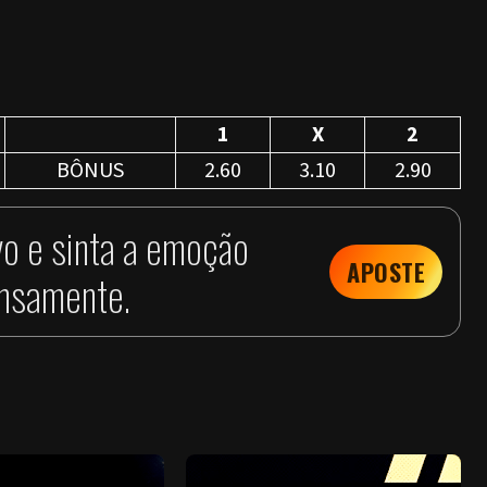
1
X
2
BÔNUS
2.60
3.10
2.90
vo e sinta a emoção
APOSTE
ensamente.