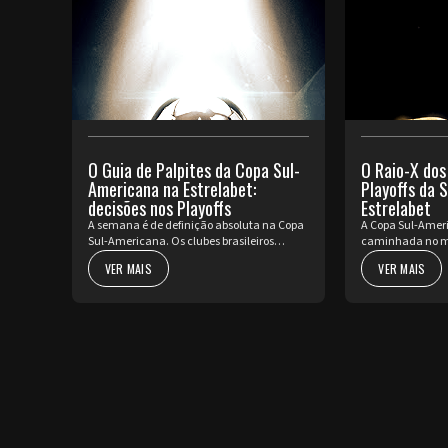
O Guia de Palpites da Copa Sul-
O Raio-X dos
Americana na Estrelabet:
Playoffs da 
decisões nos Playoffs
Estrelabet
A semana é de definição absoluta na Copa
A Copa Sul-Ameri
Sul-Americana. Os clubes brasileiros
caminhada no m
vestem a armadura para decidir o futuro
pura decisão. Pa
VER MAIS
VER MAIS
no torneio internacional diante da sua
Mundo, o contine
torcida, valendo a cobiçada vaga nas oi...
partidas de ida d
rep...