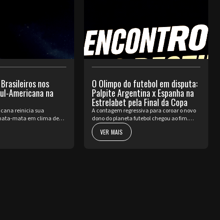
 Brasileiros nos
O Olimpo do futebol em disputa:
Sul-Americana na
Palpite Argentina x Espanha na
Estrelabet pela Final da Copa
cana reinicia sua
A contagem regressiva para coroar o novo
ata-mata em clima de
dono do planeta futebol chegou ao fim.
ssada a pausa da Copa do
Neste domingo, 19 de julho, a Copa do
VER MAIS
nte volta a pulsar com as
Mundo da FIFA 2026™ apresenta o seu ato
a fase de Playoffs. Quatro
mais nobre e aguardado. Argentina e
Espa...