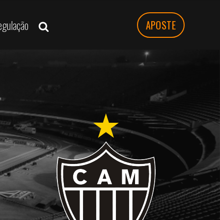
egulação
APOSTE