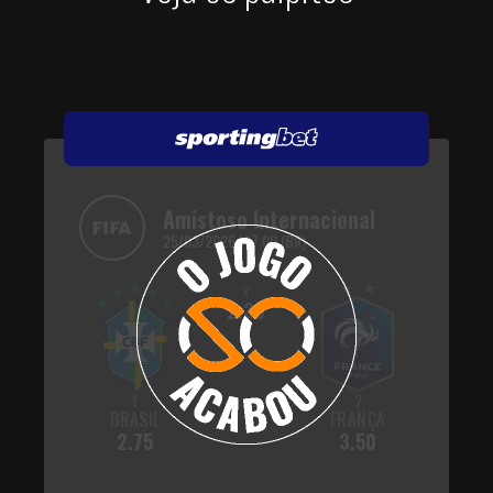
Amistoso Internacional
25/03/2026 | 17:00 (BR)
x
2.30
1
2
BRASIL
FRANÇA
2.75
3.50