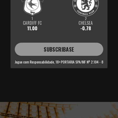
1
2
CARDIFF FC
CHELSEA
11.00
-0.78
SUBSCRIBASE
Jogue com Responsabilidade, 18+
PORTARIA SPA/MF Nº 2.104 - 8