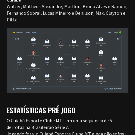
Cuiabá
Walter; Matheus Alexandre, Marllon, Bruno Alves e Ramon;
Fernando Sobral, Lucas Mineiro e Denilson; Max, Clayson e
Pitta.
ESTATÍSTICAS PRÉ JOGO
O Cuiabá Esporte Clube MT tem uma sequência de 5
derrotas na Brasileirão Série A.
Jogando fora, o Cuiabá Esporte Clube MT ainda não sofreu