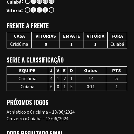
: ⚪🟢🔴🔴🔴
Cuiabá
: ⚪🔴🟢🔴⚪
Vitória
FRENTE A FRENTE
CASA
VITÓRIAS
EMPATE
VITÓRIA
FORA
Criciúma
0
1
1
Cuiabá
SERIE A CLASSIFICAÇÃO
EQUIPE
J
V
E
D
Golos
PTS
Criciúma
4
1
2
1
7:4
5
Cuiabá
6
0
1
5
0:11
1
PRÓXIMOS JOGOS
Athletico x Criciúma – 13/06/2024
Cruzeiro x Cuiabá – 13/06/2024
ODDS RESULTADO FINAL