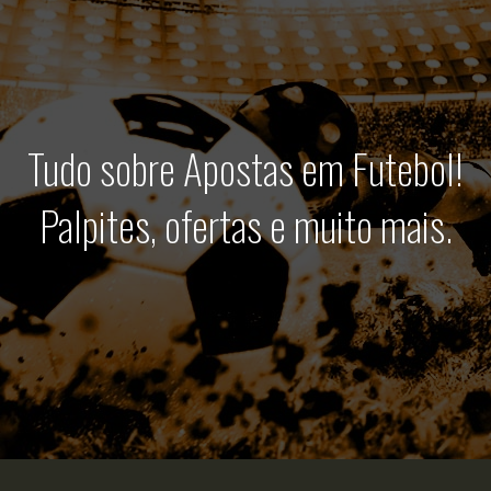
Tudo sobre Apostas em Futebol!
Palpites, ofertas e muito mais.