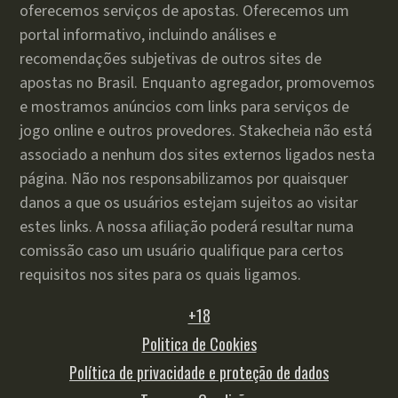
oferecemos serviços de apostas. Oferecemos um
portal informativo, incluindo análises e
recomendações subjetivas de outros sites de
apostas no Brasil. Enquanto agregador, promovemos
e mostramos anúncios com links para serviços de
jogo online e outros provedores. Stakecheia não está
associado a nenhum dos sites externos ligados nesta
página. Não nos responsabilizamos por quaisquer
danos a que os usuários estejam sujeitos ao visitar
estes links. A nossa afiliação poderá resultar numa
comissão caso um usuário qualifique para certos
requisitos nos sites para os quais ligamos.
+18
Politica de Cookies
Política de privacidade e proteção de dados