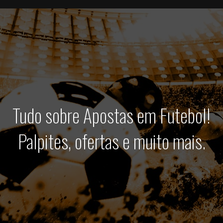
Tudo sobre Apostas em Futebol!
Palpites, ofertas e muito mais.