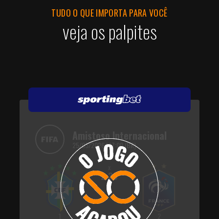
TUDO O QUE IMPORTA PARA VOCÊ
veja os palpites
Amistoso Internacional
25/03/2026 | 17:00 (BR)
x
2.30
1
2