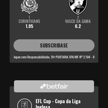
1
2
CORINTHIANS
VASCO DA GAMA
1.95
6.2
SUBSCRIBASE
Jogue com Responsabilidade, 18+
PORTARIA SPA/MF Nº 2.104 - 8
EFL Cup - Copa da Liga 
Inglesa