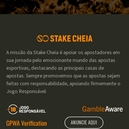
A missão da Stake Cheia é apoiar os apostadores em
sua jornada pelo emocionante mundo das apostas
esportivas, destacando as principais casas de
apostas. Sempre promovemos que as apostas sejam
feitas com responsabilidade, apoiando firmemente o
Jogo Responsável.
ANUNCIE AQUI