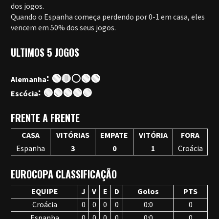
dos jogos.
Quando o Espanha começa perdendo por 0-1 em casa, eles
vencem em 50% dos seus jogos.
ULTIMOS 5 JOGOS
: 🟢🔴⚪🟢🟢
Alemanha
: 🟢🟢🟢🟢🟢
Escócia
FRENTE A FRENTE
CASA
VITÓRIAS
EMPATE
VITÓRIA
FORA
Espanha
3
0
1
Croácia
EUROCOPA CLASSIFICAÇÃO
EQUIPE
J
V
E
D
Golos
PTS
Croácia
0
0
0
0
0:0
0
Espanha
0
0
0
0
0:0
0