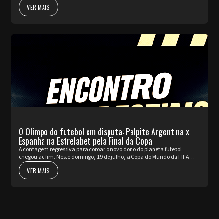
a pulsar com as partidas de ida da fase de Playoffs. Quatro rep...
VER MAIS
O Olimpo do futebol em disputa: Palpite Argentina x
Espanha na Estrelabet pela Final da Copa
A contagem regressiva para coroar o novo dono do planeta futebol
chegou ao fim. Neste domingo, 19 de julho, a Copa do Mundo da FIFA
2026™ apresenta o seu ato mais nobre e aguardado. Argentina e Espa...
VER MAIS