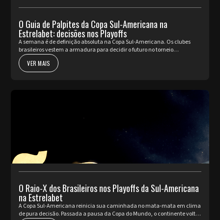
O Guia de Palpites da Copa Sul-Americana na
Estrelabet: decisões nos Playoffs
A semana é de definição absoluta na Copa Sul-Americana. Os clubes
brasileiros vestem a armadura para decidir o futuro no torneio
internacional diante da sua torcida, valendo a cobiçada vaga nas oi...
VER MAIS
O Raio-X dos Brasileiros nos Playoffs da Sul-Americana
na Estrelabet
A Copa Sul-Americana reinicia sua caminhada no mata-mata em clima
de pura decisão. Passada a pausa da Copa do Mundo, o continente volta