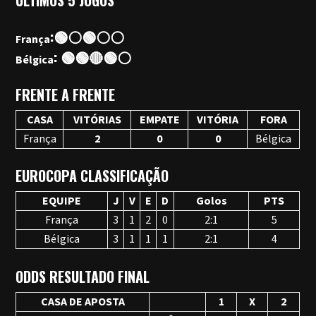
ULTIMOS 5 JOGOS
:🟢⚪🟢⚪⚪
França
: 🟢🟢🔴🟢⚪
Bélgica
FRENTE A FRENTE
CASA
VITÓRIAS
EMPATE
VITÓRIA
FORA
França
2
0
0
Bélgica
EUROCOPA CLASSIFICAÇÃO
EQUIPE
J
V
E
D
Golos
PTS
França
3
1
2
0
2:1
5
Bélgica
3
1
1
1
2:1
4
ODDS RESULTADO FINAL
CASA DE APOSTA
1
X
2