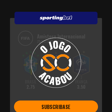
Amistoso Internacional
25/03/2026 | 17:00 (BR)
x
2.30
1
2
BRASIL
FRANÇA
2.75
3.50
SUBSCRIBASE