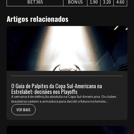
BET365
BÔNUS
1.90
3.20
4.60
Artigos relacionados
O Guia de Palpites da Copa Sul-Americana na
Estrelabet: decisões nos Playoffs
A semana é de definição absoluta na Copa Sul-Americana. Os clubes
brasileiros vestem a armadura para decidir o futuro no torneio
internacional diante da sua torcida, valendo a cobiçada vaga nas oi...
VER MAIS