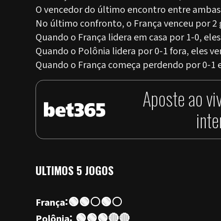
O vencedor do último encontro entre ambas a
No último confronto, o França venceu por 2 
Quando o França lidera em casa por 1-0, el
Quando o Polônia lidera por 0-1 fora, eles 
Quando o França começa perdendo por 0-1 e
Aposte ao vi
int
ULTIMOS 5 JOGOS
:🟢🟢⚪🟢⚪
França
: 🟢🟢🟢🔴🔴
Polônia