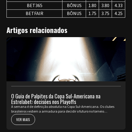
BET365
BÔNUS
1.80
3.80
4.33
BETFAIR
BÔNUS
1.75
3.75
4.25
Artigos relacionados
O Guia de Palpites da Copa Sul-Americana na
Estrelabet: decisões nos Playoffs
A semana é de definição absoluta na Copa Sul-Americana. Os clubes
brasileiros vestem a armadura para decidir o futuro no torneio
internacional diante da sua torcida, valendo a cobiçada vaga nas oi...
VER MAIS