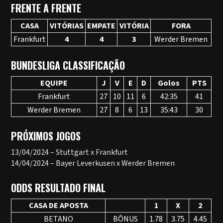
FRENTE A FRENTE
CASA
VITÓRIAS
EMPATE
VITÓRIA
FORA
Frankfurt
4
4
3
Werder Bremen
BUNDESLIGA CLASSIFICAÇÃO
EQUIPE
J
V
E
D
Golos
PTS
Frankfurt
27
10
11
6
42:35
41
Werder Bremen
27
8
6
13
35:43
30
PRÓXIMOS JOGOS
13/04/2024 – Stuttgart x Frankfurt
14/04/2024 – Bayer Leverkusen x Werder Bremen
ODDS RESULTADO FINAL
CASA DE APOSTA
1
X
2
BETANO
BÔNUS
1.78
3.75
4.45