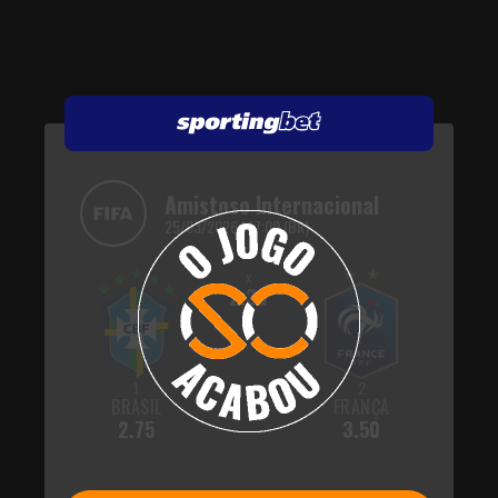
Amistoso Internacional
25/03/2026 | 17:00 (BR)
x
2.30
1
2
BRASIL
FRANÇA
2.75
3.50