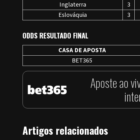
Inglaterra
3
Eslováquia
3
ODDS RESULTADO FINAL
CASA DE APOSTA
BET365
Aposte ao vi
int
Artigos relacionados