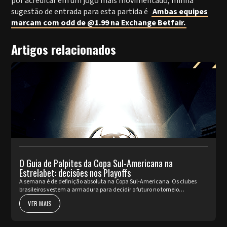
por acreditar em um jogo mais movimentado, minha
sugestão de entrada para esta partida é
Ambas equipes
marcam com odd de @1.99 na Exchange Betfair.
Artigos relacionados
O Guia de Palpites da Copa Sul-Americana na
Estrelabet: decisões nos Playoffs
A semana é de definição absoluta na Copa Sul-Americana. Os clubes
brasileiros vestem a armadura para decidir o futuro no torneio
internacional diante da sua torcida, valendo a cobiçada vaga nas oi...
VER MAIS