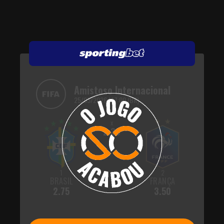
Amistoso Internacional
25/03/2026 | 17:00 (BR)
x
2.30
1
2
BRASIL
FRANÇA
2.75
3.50