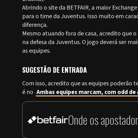
Abrindo o site da BETFAIR, a maior Exchan
para o time da Juventus. Isso muito em car
diferença.
Mesmo atuando fora de casa, acredito que o
na defesa da Juventus. O jogo deverá ser ma
as equipes.
SUGESTÃO DE ENTRADA
Com isso, acredito que as equipes poderão t
é no
Ambas equipes marcam, com odd de @
Onde os apostador