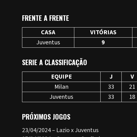
FRENTE A FRENTE
CASA
VITÓRIAS
Juventus
9
SERIE A CLASSIFICAÇÃO
EQUIPE
J
V
Milan
33
21
Juventus
33
18
PRÓXIMOS JOGOS
23/04/2024 – Lazio x Juventus