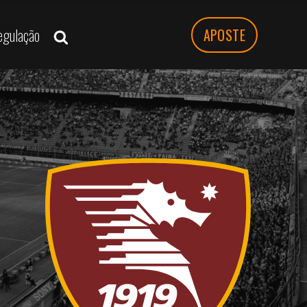
egulação
APOSTE