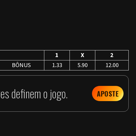
1
X
2
BÔNUS
1.33
5.90
12.00
es definem o jogo.
APOSTE