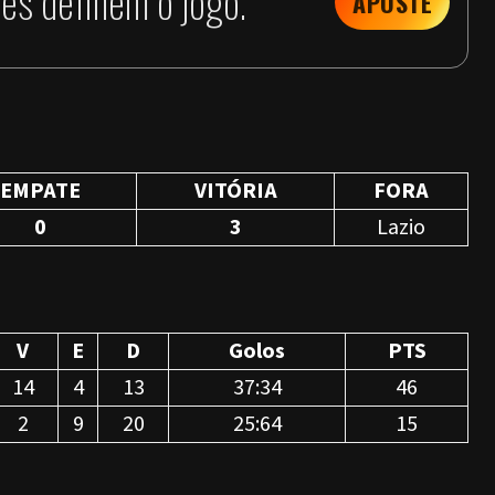
es definem o jogo.
APOSTE
EMPATE
VITÓRIA
FORA
0
3
Lazio
V
E
D
Golos
PTS
14
4
13
37:34
46
2
9
20
25:64
15