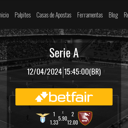
nicio
Palpites
Casas de Apostas
Ferramentas
Blog
R
Serie A
|
12/04/2024
15:45:00
(BR)
5.90
1.33
12.00