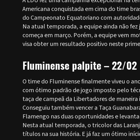
A LDU fez uma campanha excepcional na tem
Americana conquistada em cima do time bras
do Campeonato Equatoriano com autoridad
Na atual temporada, a equipe ainda não fez 
começa em março. Porém, a equipe vem moti
visa obter um resultado positivo neste prime
Fluminense palpite – 22/02
O time do Fluminense finalmente viveu o a
com ótimo padrão de jogo imposto pelo técn
taça de campeã da Libertadores de maneira in
Conseguiu também vencer a Taça Guanabara e
Flamengo nas duas oportunidades e levanta
Nesta atual temporada, o tricolor das Laranj
títulos na sua história. E já faz um ótimo in