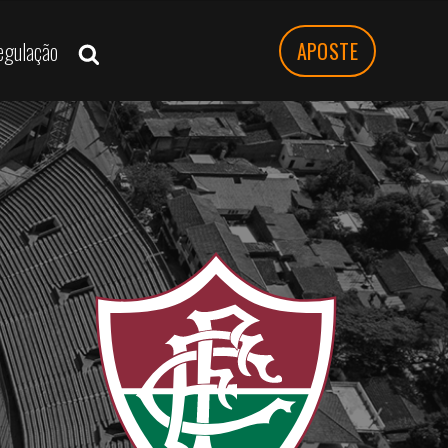
egulação
APOSTE