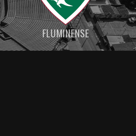
FLUMINENSE
MENU DE NAVEGAÇAO
LDU palpite - 22/02
Fluminense palpite – 22/02
Prováveis escalações de LDU x Fluminense
palpite - 22/02
Sugestão de Aposta 22/02
Artigos relacionados
Ver más