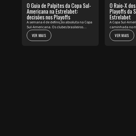
O Guia de Palpites da Copa Sul-
O Raio-X dos
Americana na Estrelabet:
Playoffs da 
decisões nos Playoffs
Estrelabet
A semana é de definição absoluta na Copa
A Copa Sul-Ameri
Sul-Americana. Os clubes brasileiros
caminhada no m
vestem a armadura para decidir o futuro
pura decisão. Pa
VER MAIS
VER MAIS
no torneio internacional diante da sua
Mundo, o contine
torcida, valendo a cobiçada vaga nas oi...
partidas de ida d
rep...