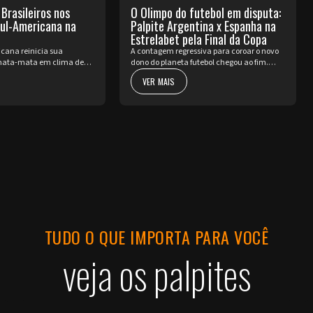
 Brasileiros nos
O Olimpo do futebol em disputa:
Sul-Americana na
Palpite Argentina x Espanha na
Estrelabet pela Final da Copa
cana reinicia sua
A contagem regressiva para coroar o novo
ata-mata em clima de
dono do planeta futebol chegou ao fim.
ssada a pausa da Copa do
Neste domingo, 19 de julho, a Copa do
VER MAIS
nte volta a pulsar com as
Mundo da FIFA 2026™ apresenta o seu ato
a fase de Playoffs. Quatro
mais nobre e aguardado. Argentina e
Espa...
TUDO O QUE IMPORTA PARA VOCÊ
veja os palpites