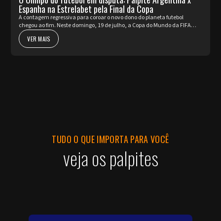
Espanha na Estrelabet pela Final da Copa
A contagem regressiva para coroar o novo dono do planeta futebol
chegou ao fim. Neste domingo, 19 de julho, a Copa do Mundo da FIFA
2026™ apresenta o seu ato mais nobre e aguardado. Argentina e Espa...
VER MAIS
TUDO O QUE IMPORTA PARA VOCÊ
veja os palpites