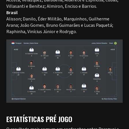
Acosta; Velazquez, Balbuena, Alderete e Espinosa; Cubas,
Villasanti e Benitez; Almiron, Enciso e Barrios.
Brasil
Alisson; Danilo, Éder Militão, Marquinhos, Guilherme
Arana; João Gomes, Bruno Guimarães e Lucas Paquetá;
Raphinha, Vinícius Júnior e Rodrygo.
ESTATÍSTICAS PRÉ JOGO