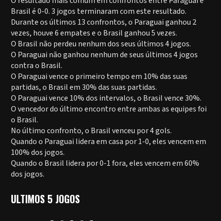
O resultado mais comum em confrontos entre Paraguai e
Brasil é 0-0. 3 jogos terminaram com este resultado.
Durante os últimos 13 confrontos, o Paraguai ganhou 2
vezes, houve 6 empates e o Brasil ganhou 5 vezes.
O Brasil não perdeu nenhum dos seus últimos 4 jogos.
O Paraguai não ganhou nenhum de seus últimos 4 jogos
contra o Brasil.
O Paraguai vence o primeiro tempo em 10% das suas
partidas, o Brasil em 30% das suas partidas.
O Paraguai vence 10% dos intervalos, o Brasil vence 30%.
O vencedor do último encontro entre ambas as equipes foi
o Brasil.
No último confronto, o Brasil venceu por 4 gols.
Quando o Paraguai lidera em casa por 1-0, eles vencem em
100% dos jogos.
Quando o Brasil lidera por 0-1 fora, eles vencem em 60%
dos jogos.
ULTIMOS 5 JOGOS