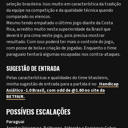
seleção brasileira. Isso muito em característica da tradição
da equipe na competição e da qualidade técnica quando
comparado os elencos.
Mesmo tendo empatado o último jogo diante da Costa
Rica, acredito muito nesta superioridade da Brasil que
deverá ir pra cima neste jogo, pois precisa mostrar
resultado. Com isso poderá ter mais o controle do jogo,
com posse de bola e criação de jogadas. Enquanto o time
paraguaio tentará algumas escapadas nos contra-ataques.
SUGESTÃO DE ENTRADA
Pelas características e qualidades do time btasileiro,
minha sugestão de entrada para a partida é no
Handicap
Asiático -1.0 Brasil, com odd de @1.60 no site da
BETFAIR.
POSSÍVEIS ESCALAÇÕES
Paraguai