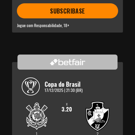
SUBSCRIBASE
Jogue com Responsabilidade, 18+
Copa do Brasil
17/12/2025 | 21:30 (BR)
x
3.20
1
2