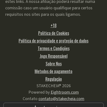
estes links. A nossa afiliação poderá resultar numa
comissão caso um usuário qualifique para certos
requisitos nos sites para os quais ligamos.
+18
Politica de Cookies
Política de privacidade e proteção de dados
Termos e Condições
Jogo Responsável
Sobre Nos
Metodos de pagamento
Regulação
STAKECHEIA® 2026
Powered by
Eightroom.com
Contato
contato@stakecheia.com