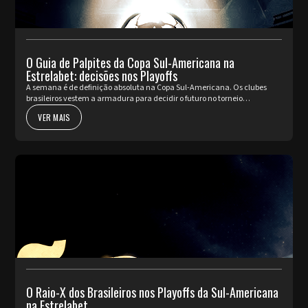
O Guia de Palpites da Copa Sul-Americana na
Estrelabet: decisões nos Playoffs
A semana é de definição absoluta na Copa Sul-Americana. Os clubes
brasileiros vestem a armadura para decidir o futuro no torneio
internacional diante da sua torcida, valendo a cobiçada vaga nas oi...
VER MAIS
O Raio-X dos Brasileiros nos Playoffs da Sul-Americana
na Estrelabet