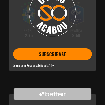
x
2.30
1
2
BRASIL
FRANÇA
2.75
3.50
SUBSCRIBASE
Jogue com Responsabilidade, 18+