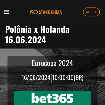
APOSTE
Polônia x Holanda
16.06.2024
Eurocopa 2024
|
16/06/2024
10:00:00
(BR)