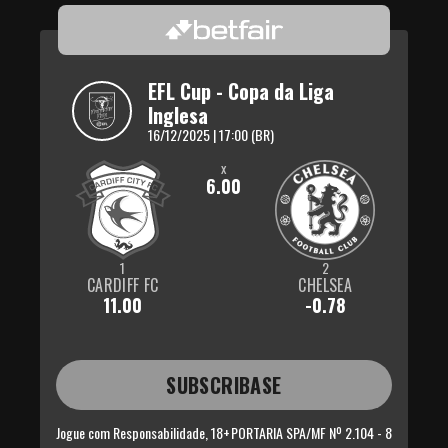
EFL Cup - Copa da Liga 
Inglesa
16/12/2025 | 17:00 (BR)
x
6.00
1
2
CARDIFF FC
CHELSEA
11.00
-0.78
SUBSCRIBASE
Jogue com Responsabilidade, 18+
PORTARIA SPA/MF Nº 2.104 - 8