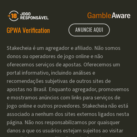
ANUNCIE AQUI
Stakecheia é um agregador e afiliado. Não somos
donos ou operadores de jogo online e não
oferecemos serviços de apostas. Oferecemos um
portal informativo, incluindo análises e
recomendações subjetivas de outros sites de
apostas no Brasil. Enquanto agregador, promovemos
e mostramos anúncios com links para serviços de
jogo online e outros provedores. Stakecheia não está
associado a nenhum dos sites externos ligados nesta
página. Não nos responsabilizamos por quaisquer
danos a que os usuários estejam sujeitos ao visitar